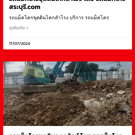
สระบุรี.com
รถแม็คโครขุดดินโคกสำโรง บริการ รถแม็คโคร
ดูเพิ่มเติม »
17/07/2024