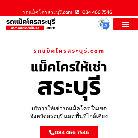
รถแม็คโครสระบุรี.com
084 466 7546
รถแม็คโครสระบุรี.com
แม็คโครให้เช่า
สระบุรี
บริการให้เช่ารถเเม็คโคร ในเขต
จังหวัดสระบุรี เเละ พี้นที่ไกล้เคียง
084 466 7546