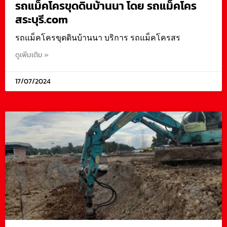
รถแม็คโครขุดดินบ้านนา โดย รถแม็คโคร
สระบุรี.com
รถแม็คโครขุดดินบ้านนา บริการ รถแม็คโครสร
ดูเพิ่มเติม »
17/07/2024