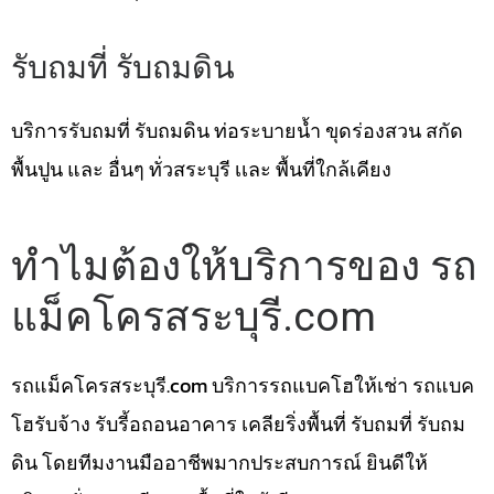
รับถมที่ รับถมดิน
บริการรับถมที่ รับถมดิน ท่อระบายน้ำ ขุดร่องสวน สกัด
พื้นปูน และ อื่นๆ ทั่วสระบุรี เเละ พื้นที่ใกล้เคียง
ทำไมต้องให้บริการของ รถ
แม็คโครสระบุรี.com
รถแม็คโครสระบุรี.com บริการรถแบคโฮให้เช่า รถแบค
โฮรับจ้าง รับรี้อถอนอาคาร เคลียริ่งพื้นที่ รับถมที่ รับถม
ดิน โดยทีมงานมืออาชีพมากประสบการณ์ ยินดีให้