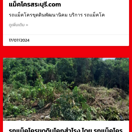
แม็คโครสระบุรี.com
รถแม็คโครขุดดินพัฒนานิคม บริการ รถแม็คโค
ดูเพิ่มเติม »
17/07/2024
รถแม็คโครขุดดินโคกสำโรง โดย รถแม็คโคร