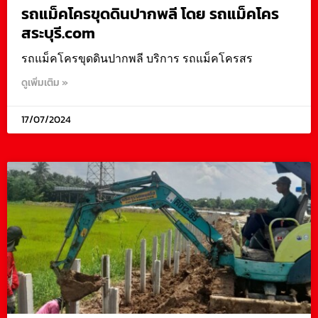
รถแม็คโครขุดดินปากพลี โดย รถแม็คโคร
สระบุรี.com
รถแม็คโครขุดดินปากพลี บริการ รถแม็คโครสร
ดูเพิ่มเติม »
17/07/2024