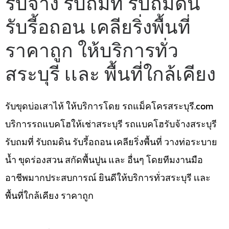
รับจ้าง รับถมที่ รับถมดิน
รับรี้อถอน เคลียริ่งพื้นที่
ราคาถูก ให้บริการทั่ว
สระบุรี เเละ พื้นที่ใกล้เคียง
รับขุดบ่อเสาไห้ ให้บริการโดย รถแม็คโครสระบุรี.com
บริการรถแบคโฮให้เช่าสระบุรี รถแบคโฮรับจ้างสระบุรี
รับถมที่ รับถมดิน รับรี้อถอน เคลียริ่งพื้นที่ วางท่อระบาย
น้ำ ขุดร่องสวน สกัดพื้นปูน และ อื่นๆ โดยทีมงานมือ
อาชีพมากประสบการณ์ ยินดีให้บริการทั่วสระบุรี เเละ
พื้นที่ใกล้เคียง ราคาถูก