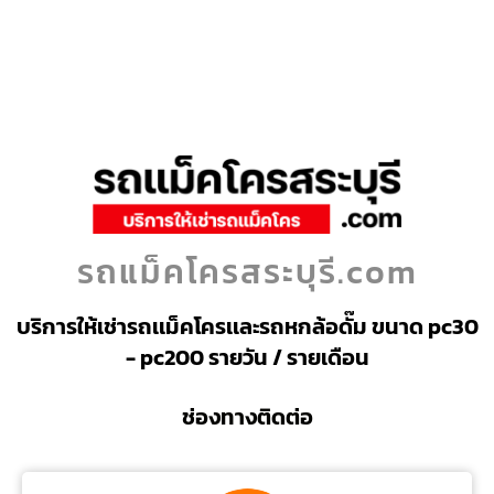
รถแม็คโครสระบุรี.com
บริการให้เช่ารถเเม็คโครเเละรถหกล้อดั๊ม ขนาด pc30
- pc200 รายวัน / รายเดือน
ช่องทางติดต่อ