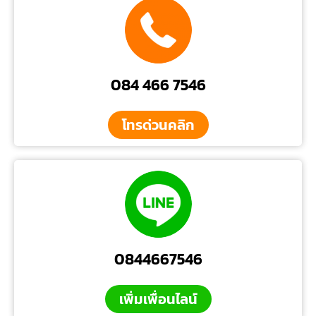
084 466 7546
โทรด่วนคลิก
0844667546
เพิ่มเพื่อนไลน์