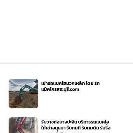
เช่ารถแบคโฮมวกเหล็ก โดย รถ
แม็คโครสระบุรี.com
รับวางท่อบางปะอิน บริการรถแบคโฮ
ให้เช่าอยุธยา รับถมที่ รับถมดิน รับรี้อ