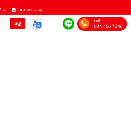
ดือน
084 466 7546
Call
เมนู
084 466 7546