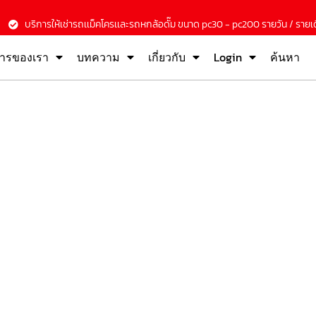
บริการให้เช่ารถเเม็คโครเเละรถหกล้อดั๊ม ขนาด pc30 - pc200 รายวัน / รายเ
การของเรา
บทความ
เกี่ยวกับ
Login
ค้นหา