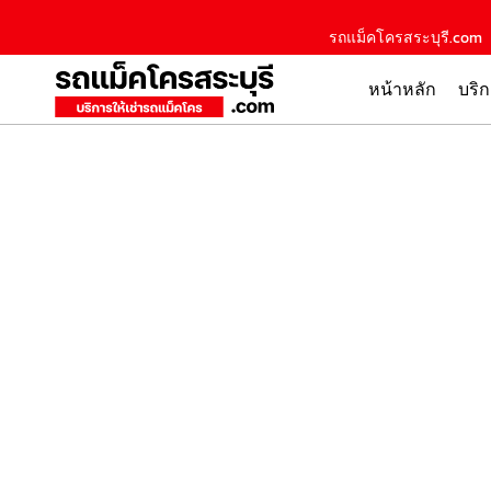
รถแม็คโครสระบุรี.com
หน้าหลัก
บริ