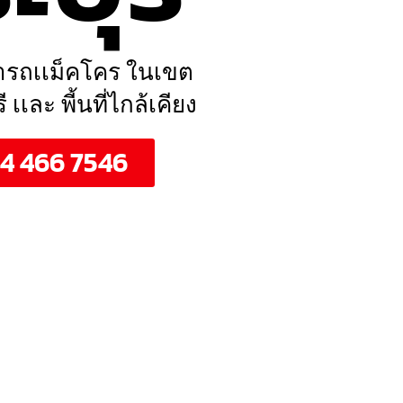
่ารถเเม็คโคร ในเขต
 เเละ พี้นที่ไกล้เคียง
4 466 7546