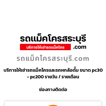
รถแม็คโครสระบุรี.com
บริการให้เช่ารถเเม็คโครเเละรถหกล้อดั๊ม ขนาด pc30
- pc200 รายวัน / รายเดือน
ช่องทางติดต่อ