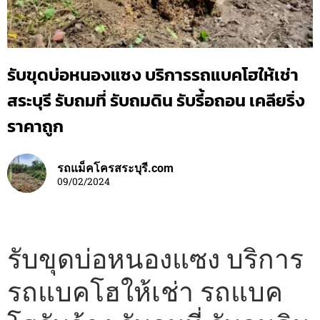
รับขุดบ่อหนองแซง บริการรถแบคโฮให้เช่า
สระบุรี รับถมที่ รับถมดิน รับรี้อถอน เคลียริ่ง
ราคาถูก
รถแม็คโครสระบุรี.com
09/02/2024
รับขุดบ่อหนองแซง บริการ
รถแบคโฮให้เช่า รถแบค