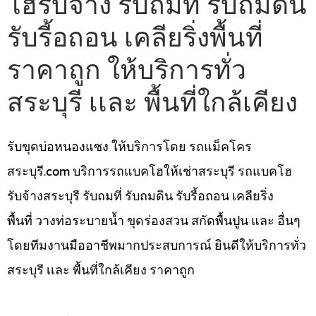
โฮรับจ้าง รับถมที่ รับถมดิน
รับรี้อถอน เคลียริ่งพื้นที่
ราคาถูก ให้บริการทั่ว
สระบุรี เเละ พื้นที่ใกล้เคียง
รับขุดบ่อหนองแซง ให้บริการโดย รถแม็คโคร
สระบุรี.com บริการรถแบคโฮให้เช่าสระบุรี รถแบคโฮ
รับจ้างสระบุรี รับถมที่ รับถมดิน รับรี้อถอน เคลียริ่ง
พื้นที่ วางท่อระบายน้ำ ขุดร่องสวน สกัดพื้นปูน และ อื่นๆ
โดยทีมงานมืออาชีพมากประสบการณ์ ยินดีให้บริการทั่ว
สระบุรี เเละ พื้นที่ใกล้เคียง ราคาถูก