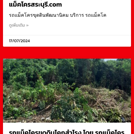
แม็คโครสระบุรี.com
รถแม็คโครขุดดินพัฒนานิคม บริการ รถแม็คโค
ดูเพิ่มเติม »
17/07/2024
รถแม็คโครขุดดินโคกสำโรง โดย รถแม็คโคร