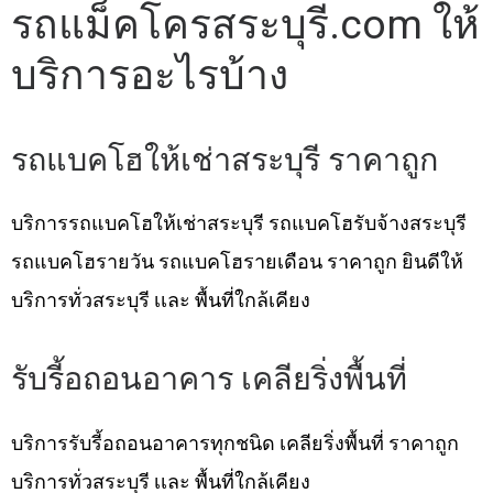
รถแม็คโครสระบุรี.com ให้
บริการอะไรบ้าง
รถแบคโฮให้เช่าสระบุรี ราคาถูก
บริการรถแบคโฮให้เช่าสระบุรี รถแบคโฮรับจ้างสระบุรี
รถแบคโฮรายวัน รถแบคโฮรายเดือน ราคาถูก ยินดีให้
บริการทั่วสระบุรี เเละ พื้นที่ใกล้เคียง
รับรี้อถอนอาคาร เคลียริ่งพื้นที่
บริการรับรี้อถอนอาคารทุกชนิด เคลียริ่งพื้นที่ ราคาถูก
บริการทั่วสระบุรี เเละ พื้นที่ใกล้เคียง