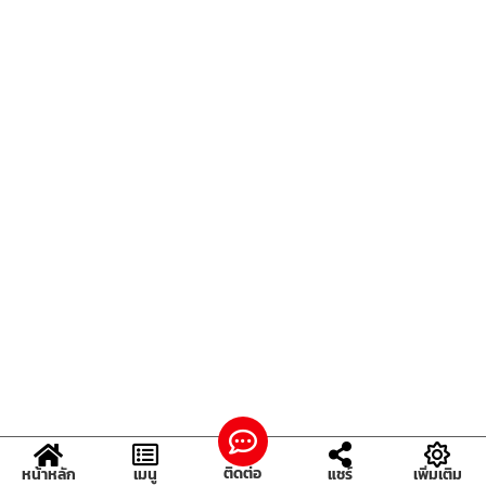
ติดต่อ
หน้าหลัก
เมนู
แชร์
เพิ่มเติม