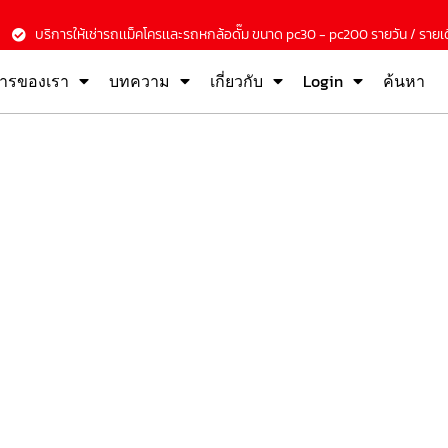
บริการให้เช่ารถเเม็คโครเเละรถหกล้อดั๊ม ขนาด pc30 - pc200 รายวัน / รายเ
การของเรา
บทความ
เกี่ยวกับ
Login
ค้นหา