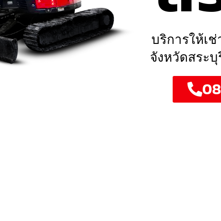
บริการให้เช
จังหวัดสระบุรี
08