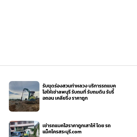
รับขุดร่องสวนท่าหลวง บริการรถแบค
โฮให้เช่าลพบุรี รับถมที่ รับถมดิน รับรี้
อถอน เคลียริ่ง ราคาถูก
เช่ารถแบคโฮราคาถูกเสาไห้ โดย รถ
แม็คโครสระบุรี.com