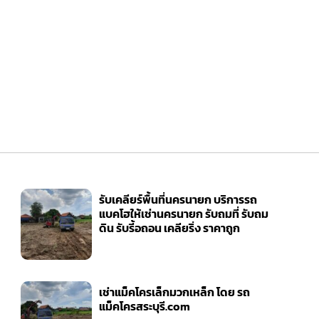
รับเคลียร์พื้นที่นครนายก บริการรถ
แบคโฮให้เช่านครนายก รับถมที่ รับถม
ดิน รับรี้อถอน เคลียริ่ง ราคาถูก
เช่าแม็คโครเล็กมวกเหล็ก โดย รถ
แม็คโครสระบุรี.com