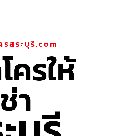
ครสระบุรี.com
โครให้
เช่า
ะบุรี