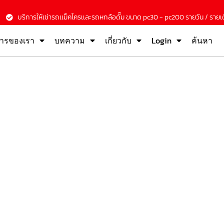
บริการให้เช่ารถเเม็คโครเเละรถหกล้อดั๊ม ขนาด pc30 - pc200 รายวัน / รายเ
การของเรา
บทความ
เกี่ยวกับ
Login
ค้นหา