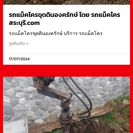
รถแม็คโครขุดดินองครักษ์ โดย รถแม็คโคร
สระบุรี.com
รถแม็คโครขุดดินองครักษ์ บริการ รถแม็คโคร
ดูเพิ่มเติม »
17/07/2024