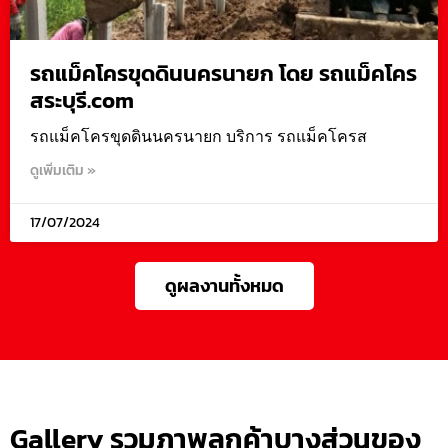
รถแม็คโครขุดดินนครนายก โดย รถแม็คโคร
สระบุรี.com
รถแม็คโครขุดดินนครนายก บริการ รถแม็คโครส
ดูเพิ่มเติม »
17/07/2024
ดูผลงานทั้งหมด
Gallery รวมภาพลูกค้าบางส่วนของ