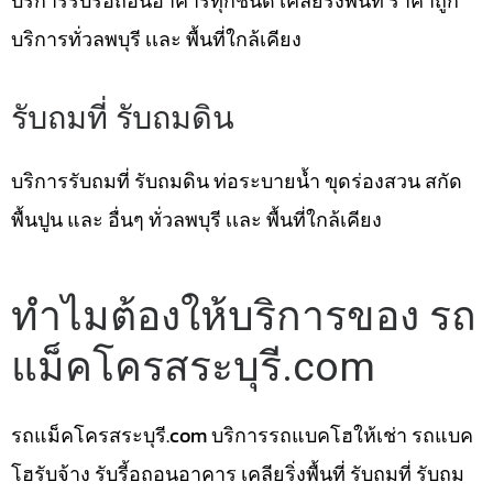
บริการรับรี้อถอนอาคารทุกชนิด เคลียริ่งพื้นที่ ราคาถูก
บริการทั่วลพบุรี เเละ พื้นที่ใกล้เคียง
รับถมที่ รับถมดิน
บริการรับถมที่ รับถมดิน ท่อระบายน้ำ ขุดร่องสวน สกัด
พื้นปูน และ อื่นๆ ทั่วลพบุรี เเละ พื้นที่ใกล้เคียง
ทำไมต้องให้บริการของ รถ
แม็คโครสระบุรี.com
รถแม็คโครสระบุรี.com บริการรถแบคโฮให้เช่า รถแบค
โฮรับจ้าง รับรี้อถอนอาคาร เคลียริ่งพื้นที่ รับถมที่ รับถม