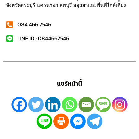
จังหวัดสระบุรี นครนายก ลพบุรี อยุธยาเเละพี้นที่ไกล้เคียง
084 466 7546
LINE ID : 0844667546
แชร์หน้านี้