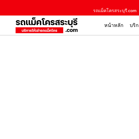
รถแม็คโครสระบุรี.com
หน้าหลัก
บริ