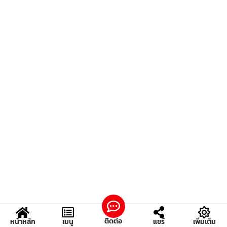
ติดต่อ
หน้าหลัก
เมนู
แชร์
เพิ่มเติม