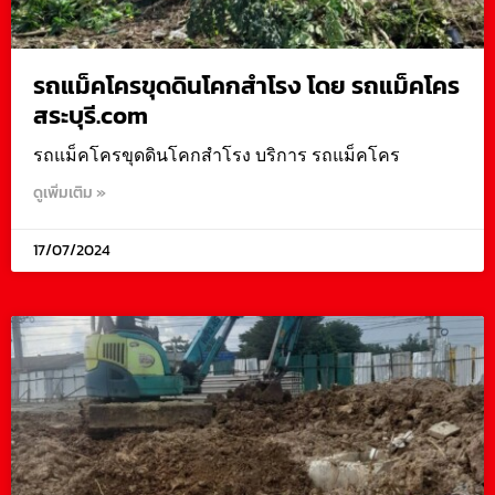
รถแม็คโครขุดดินโคกสำโรง โดย รถแม็คโคร
สระบุรี.com
รถแม็คโครขุดดินโคกสำโรง บริการ รถแม็คโคร
ดูเพิ่มเติม »
17/07/2024