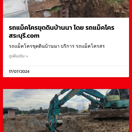
รถแม็คโครขุดดินบ้านนา โดย รถแม็คโคร
สระบุรี.com
รถแม็คโครขุดดินบ้านนา บริการ รถแม็คโครสร
ดูเพิ่มเติม »
17/07/2024