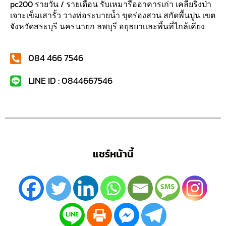
pc200 รายวัน / รายเดือน รับเหมารี้ออาคารเก่า เคลียริ่งป่า
เจาะเข็มเสารั้ว วางท่อระบายน้ำ ขุดร่องสวน สกัดพื้นปูน เขต
จังหวัดสระบุรี นครนายก ลพบุรี อยุธยาเเละพี้นที่ไกล้เคียง
084 466 7546
LINE ID : 0844667546
แชร์หน้านี้