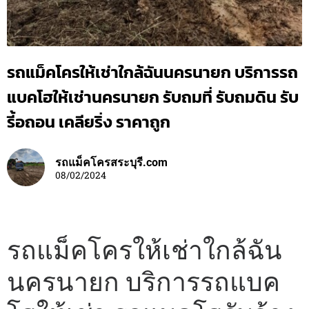
รถแม็คโครให้เช่าใกล้ฉันนครนายก บริการรถ
แบคโฮให้เช่านครนายก รับถมที่ รับถมดิน รับ
รี้อถอน เคลียริ่ง ราคาถูก
รถแม็คโครสระบุรี.com
08/02/2024
รถแม็คโครให้เช่าใกล้ฉัน
นครนายก บริการรถแบค