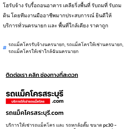
โฮรับจ้าง รับรี้อถอนอาคาร เคลียริ่งพื้นที่ รับถมที่ รับถม
ดิน โดยทีมงานมืออาชีพมากประสบการณ์ ยินดีให้
บริการทั่วนครนายก เเละ พื้นที่ใกล้เคียง ราคาถูก
รถแม็คโครรับจ้างนครนายก
,
รถแม็คโครให้เช่านครนายก
,
รถแม็คโครให้เช่าใกล้ฉันนครนายก
ติดต่อเรา คลิก ช่องทางที่สะดวก
รถแม็คโครสระบุรี.com
บริการให้เช่ารถเเม็คโคร เเละ รถหกล้อดั๊ม ขนาด pc30 -