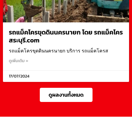
รถแม็คโครขุดดินนครนายก โดย รถแม็คโคร
สระบุรี.com
รถแม็คโครขุดดินนครนายก บริการ รถแม็คโครส
ดูเพิ่มเติม »
17/07/2024
ดูผลงานทั้งหมด