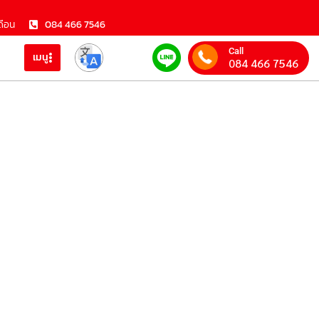
ดือน
084 466 7546
Call
เมนู
084 466 7546