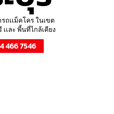
่ารถเเม็คโคร ในเขต
 เเละ พี้นที่ไกล้เคียง
4 466 7546