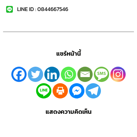
LINE ID : 0844667546
แชร์หน้านี้
แสดงความคิดเห็น