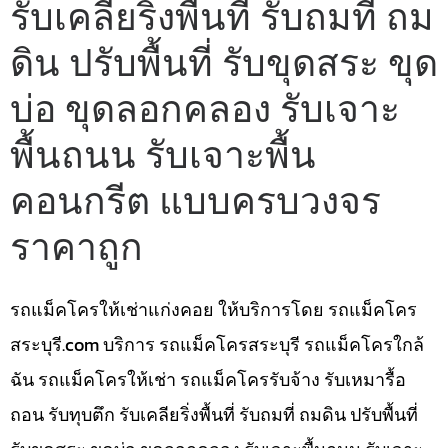
รับเคลียริ่งพื้นที่ รับถมที่ ถม
ดิน ปรับพื้นที่ รับขุดสระ ขุด
บ่อ ขุดลอกคลอง รับเจาะ
พื้นถนน รับเจาะพื้น
คอนกรีต แบบครบวงจร
ราคาถูก
รถแม็คโครให้เช่าแก่งคอย ให้บริการโดย รถแม็คโคร
สระบุรี.com บริการ รถแม็คโครสระบุรี รถแม็คโครใกล้
ฉัน รถแม็คโครให้เช่า รถแม็คโครรับจ้าง รับเหมารื้อ
ถอน รับทุบตึก รับเคลียริ่งพื้นที่ รับถมที่ ถมดิน ปรับพื้นที่