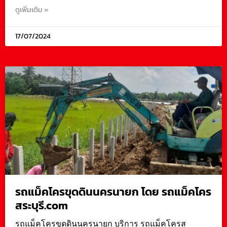
ดูเพิ่มเติม »
17/07/2024
รถแม็คโครขุดดินนครนายก โดย รถแม็คโคร
สระบุรี.com
รถแม็คโครขุดดินนครนายก บริการ รถแม็คโครส