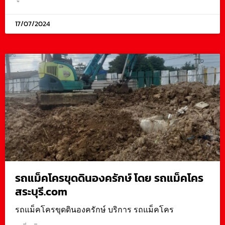
17/07/2024
รถแม็คโครขุดดินองครักษ์ โดย รถแม็คโคร
สระบุรี.com
รถแม็คโครขุดดินองครักษ์ บริการ รถแม็คโคร