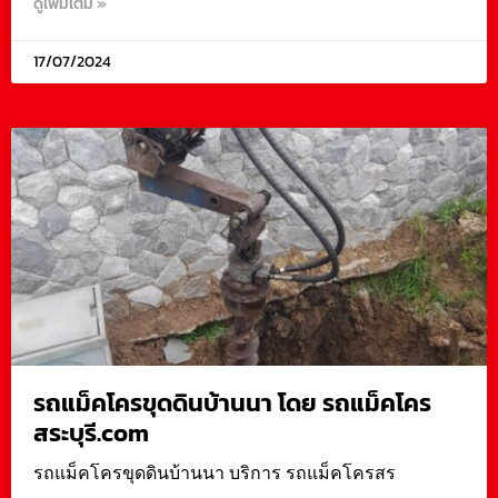
ดูเพิ่มเติม »
17/07/2024
รถแม็คโครขุดดินบ้านนา โดย รถแม็คโคร
สระบุรี.com
รถแม็คโครขุดดินบ้านนา บริการ รถแม็คโครสร