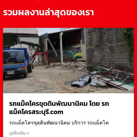
รวมผลงานล่าสุดของเรา
รถแม็คโครขุดดินพัฒนานิคม โดย รถ
แม็คโครสระบุรี.com
รถแม็คโครขุดดินพัฒนานิคม บริการ รถแม็คโค
ดูเพิ่มเติม »