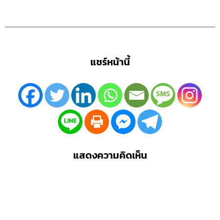
แชร์หน้านี้
แสดงความคิดเห็น