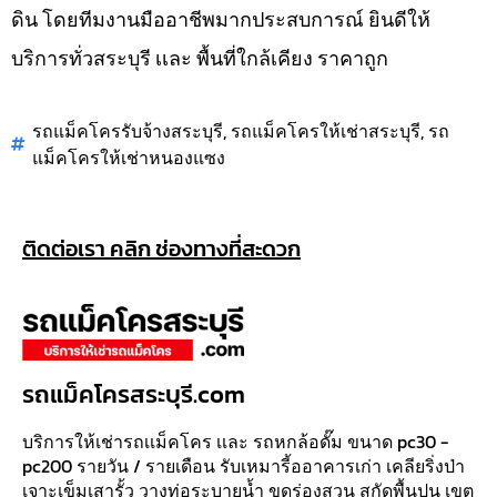
ดิน โดยทีมงานมืออาชีพมากประสบการณ์ ยินดีให้
บริการทั่วสระบุรี เเละ พื้นที่ใกล้เคียง ราคาถูก
รถแม็คโครรับจ้างสระบุรี
,
รถแม็คโครให้เช่าสระบุรี
,
รถ
แม็คโครให้เช่าหนองแซง
ติดต่อเรา คลิก ช่องทางที่สะดวก
รถแม็คโครสระบุรี.com
บริการให้เช่ารถเเม็คโคร เเละ รถหกล้อดั๊ม ขนาด pc30 -
pc200 รายวัน / รายเดือน รับเหมารี้ออาคารเก่า เคลียริ่งป่า
เจาะเข็มเสารั้ว วางท่อระบายน้ำ ขุดร่องสวน สกัดพื้นปูน เขต