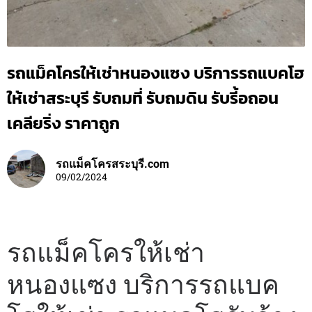
รถแม็คโครให้เช่าหนองแซง บริการรถแบคโฮ
ให้เช่าสระบุรี รับถมที่ รับถมดิน รับรี้อถอน
เคลียริ่ง ราคาถูก
รถแม็คโครสระบุรี.com
09/02/2024
รถแม็คโครให้เช่า
หนองแซง บริการรถแบค