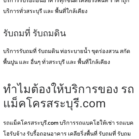
บริการรับรี้อถอนอาคารทุกชนิด เคลียริ่งพื้นที่ ราคาถูก
บริการทั่วสระบุรี เเละ พื้นที่ใกล้เคียง
รับถมที่ รับถมดิน
บริการรับถมที่ รับถมดิน ท่อระบายน้ำ ขุดร่องสวน สกัด
พื้นปูน และ อื่นๆ ทั่วสระบุรี เเละ พื้นที่ใกล้เคียง
ทำไมต้องให้บริการของ รถ
แม็คโครสระบุรี.com
รถแม็คโครสระบุรี.com บริการรถแบคโฮให้เช่า รถแบค
โฮรับจ้าง รับรี้อถอนอาคาร เคลียริ่งพื้นที่ รับถมที่ รับถม