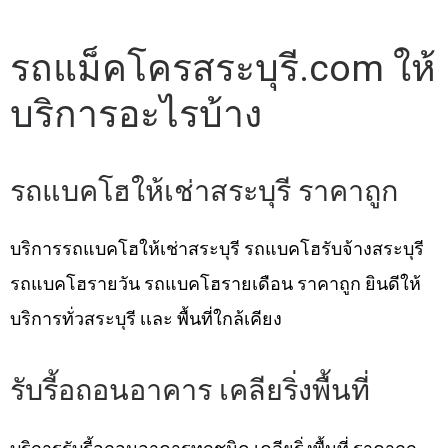
รถแม็คโครสระบุรี.com ให้
บริการอะไรบ้าง
รถแบคโฮให้เช่าสระบุรี ราคาถูก
บริการรถแบคโฮให้เช่าสระบุรี รถแบคโฮรับจ้างสระบุรี
รถแบคโฮรายวัน รถแบคโฮรายเดือน ราคาถูก ยินดีให้
บริการทั่วสระบุรี เเละ พื้นที่ใกล้เคียง
รับรี้อถอนอาคาร เคลียริ่งพื้นที่