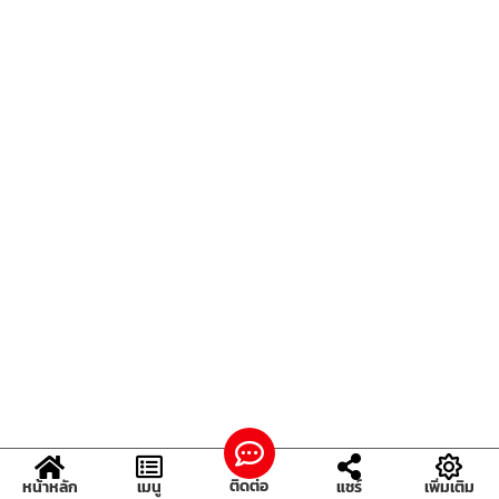
ติดต่อ
หน้าหลัก
เมนู
แชร์
เพิ่มเติม