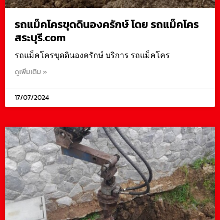
รถแม็คโครขุดดินองครักษ์ โดย รถแม็คโคร
สระบุรี.com
รถแม็คโครขุดดินองครักษ์ บริการ รถแม็คโคร
ดูเพิ่มเติม »
17/07/2024