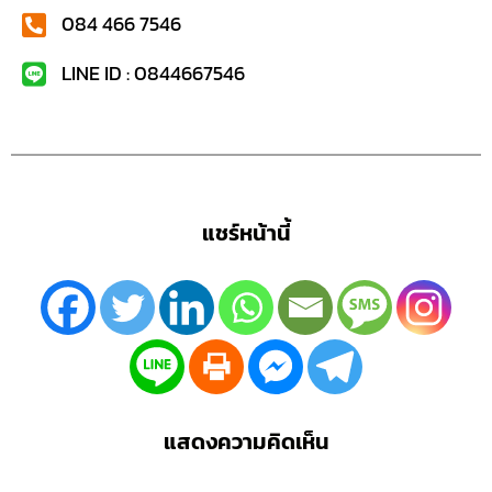
รถแม็คโครขุดดินปากพลี โดย รถแม็คโคร
สระบุรี.com
รถแม็คโครขุดดินปากพลี บริการ รถแม็คโครสร
ดูเพิ่มเติม »
17/07/2024