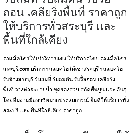
รถแม็คโครขุดดินพัฒนานิคม โดย รถ
แม็คโครสระบุรี.com
รถแม็คโครขุดดินพัฒนานิคม บริการ รถแม็คโค
ดูเพิ่มเติม »
17/07/2024