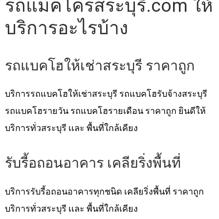
รถแม็คโครขุดดินโคกสำโรง โดย รถแม็คโคร
สระบุรี.com
รถแม็คโครขุดดินโคกสำโรง บริการ รถแม็คโคร
ดูเพิ่มเติม »
17/07/2024