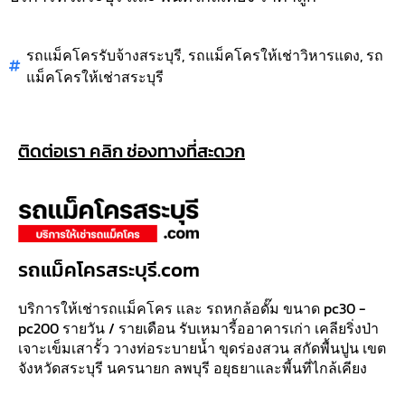
รถแม็คโครขุดดินบ้านนา โดย รถแม็คโคร
สระบุรี.com
รถแม็คโครขุดดินบ้านนา บริการ รถแม็คโครสร
ดูเพิ่มเติม »
17/07/2024