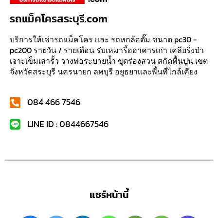
ติดต่อ
หน้าหลัก
เมนู
แชร์
เพิ่มเติม