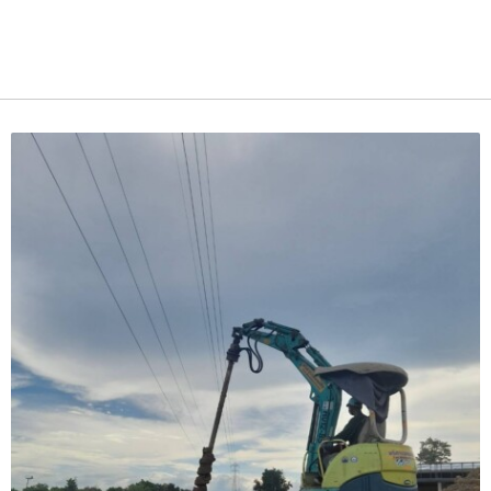
สระบุรี.com
รถแม็คโครขุดดินโคกสำโรง บริการ รถแม็คโคร
ดูเพิ่มเติม »
17/07/2024