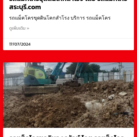
สระบุรี.com
รถแม็คโครขุดดินโคกสำโรง บริการ รถแม็คโคร
ดูเพิ่มเติม »
17/07/2024