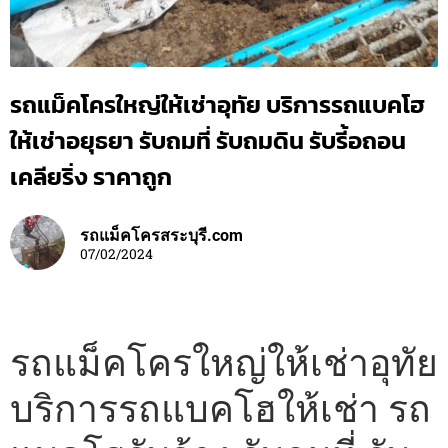
รถแม็คโครใหญ่ให้เช่าอุทัย บริการรถแบคโฮ
ให้เช่าอยุธยา รับถมที่ รับถมดิน รับรี้อถอน
เคลียริ่ง ราคาถูก
รถแม็คโครสระบุรี.com
07/02/2024
รถแม็คโครใหญ่ให้เช่าอุทัย
บริการรถแบคโฮให้เช่า รถ