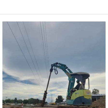
084 466 7546
โทรด่วนคลิก
0844667546