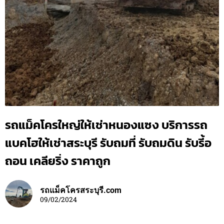
เพิ่มเพื่อนไลน์
ผลงานล่าสุด
รวมผลงานล่าสุดของเรา