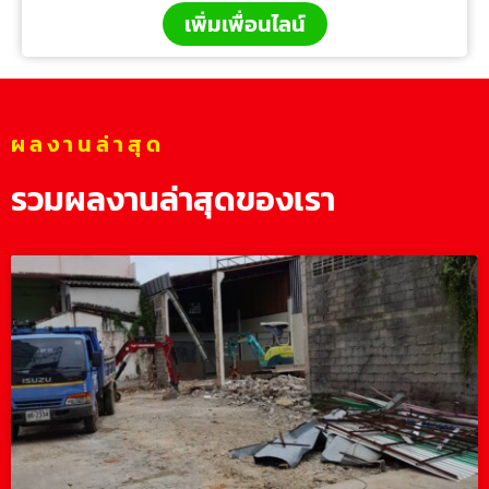
เพิ่มเพื่อนไลน์
ผลงานล่าสุด
รวมผลงานล่าสุดของเรา