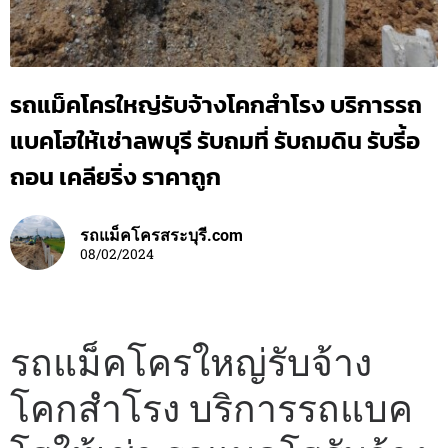
รถแม็คโครใหญ่รับจ้างโคกสำโรง บริการรถ
แบคโฮให้เช่าลพบุรี รับถมที่ รับถมดิน รับรี้อ
ถอน เคลียริ่ง ราคาถูก
รถแม็คโครสระบุรี.com
08/02/2024
รถแม็คโครใหญ่รับจ้าง
โคกสำโรง บริการรถแบค