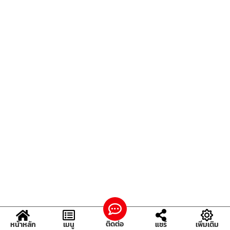
ติดต่อ
หน้าหลัก
เมนู
แชร์
เพิ่มเติม