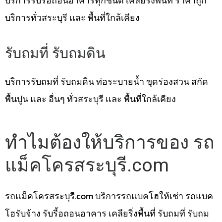
บริการรับรี้อถอนอาคารทุกชนิด เคลียริ่งพื้นที่ ราคาถูก
บริการทั่วสระบุรี เเละ พื้นที่ใกล้เคียง
รับถมที่ รับถมดิน
บริการรับถมที่ รับถมดิน ท่อระบายน้ำ ขุดร่องสวน สกัด
พื้นปูน และ อื่นๆ ทั่วสระบุรี เเละ พื้นที่ใกล้เคียง
ทำไมต้องให้บริการของ รถ
แม็คโครสระบุรี.com
รถแม็คโครสระบุรี.com บริการรถแบคโฮให้เช่า รถแบค
โฮรับจ้าง รับรี้อถอนอาคาร เคลียริ่งพื้นที่ รับถมที่ รับถม