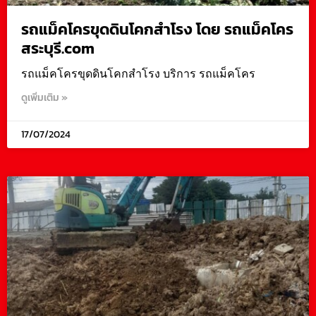
รถแม็คโครขุดดินโคกสำโรง โดย รถแม็คโคร
สระบุรี.com
รถแม็คโครขุดดินโคกสำโรง บริการ รถแม็คโคร
ดูเพิ่มเติม »
17/07/2024