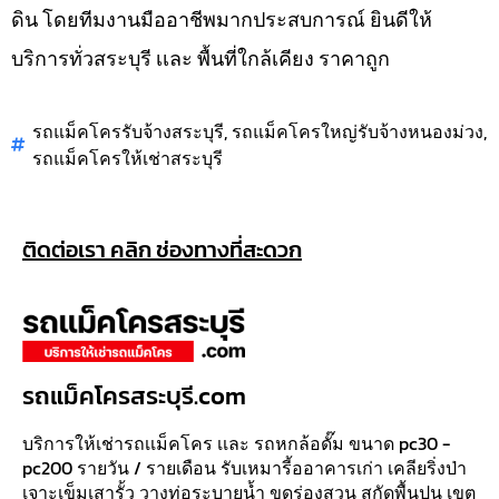
ดิน โดยทีมงานมืออาชีพมากประสบการณ์ ยินดีให้
บริการทั่วสระบุรี เเละ พื้นที่ใกล้เคียง ราคาถูก
รถแม็คโครรับจ้างสระบุรี
,
รถแม็คโครใหญ่รับจ้างหนองม่วง
,
รถแม็คโครให้เช่าสระบุรี
ติดต่อเรา คลิก ช่องทางที่สะดวก
รถแม็คโครสระบุรี.com
บริการให้เช่ารถเเม็คโคร เเละ รถหกล้อดั๊ม ขนาด pc30 -
pc200 รายวัน / รายเดือน รับเหมารี้ออาคารเก่า เคลียริ่งป่า
เจาะเข็มเสารั้ว วางท่อระบายน้ำ ขุดร่องสวน สกัดพื้นปูน เขต