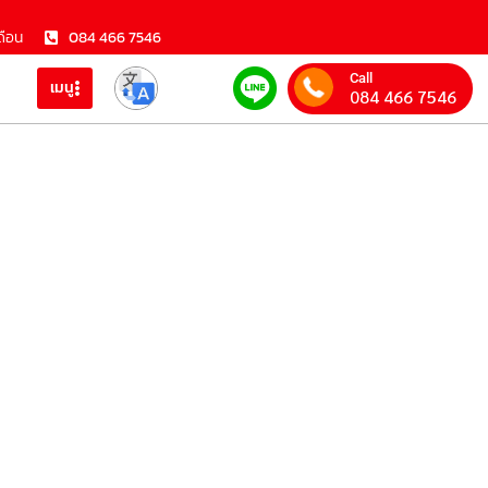
ดือน
084 466 7546
Call
เมนู
084 466 7546