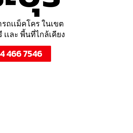
่ารถเเม็คโคร ในเขต
 เเละ พี้นที่ไกล้เคียง
4 466 7546