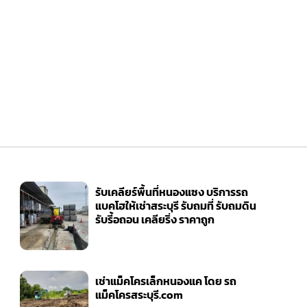
รับเคลียร์พื้นที่หนองแซง บริการรถ
แบคโฮให้เช่าสระบุรี รับถมที่ รับถมดิน
รับรี้อถอน เคลียริ่ง ราคาถูก
เช่าแม็คโครเล็กหนองแค โดย รถ
แม็คโครสระบุรี.com