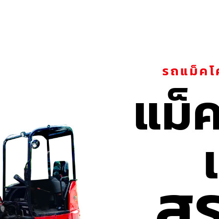
รถแม็คโ
แม็ค
สร