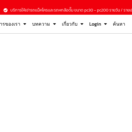
บริการให้เช่ารถเเม็คโครเเละรถหกล้อดั๊ม ขนาด pc30 - pc200 รายวัน / รายเ
การของเรา
บทความ
เกี่ยวกับ
Login
ค้นหา