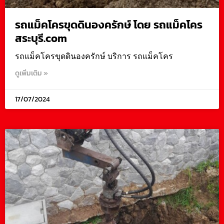
รถแม็คโครขุดดินองครักษ์ โดย รถแม็คโคร
สระบุรี.com
รถแม็คโครขุดดินองครักษ์ บริการ รถแม็คโคร
ดูเพิ่มเติม »
17/07/2024