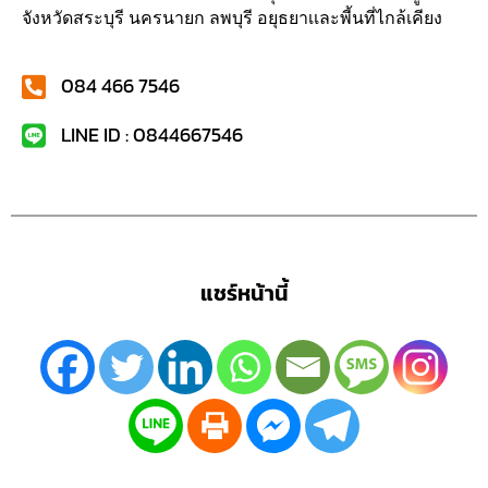
จังหวัดสระบุรี นครนายก ลพบุรี อยุธยาเเละพี้นที่ไกล้เคียง
084 466 7546
LINE ID : 0844667546
แชร์หน้านี้