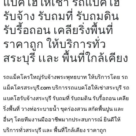
แบคโฮให้เช่า รถแบคโฮ
รับจ้าง รับถมที่ รับถมดิน
รับรี้อถอน เคลียริ่งพื้นที่
ราคาถูก ให้บริการทั่ว
สระบุรี เเละ พื้นที่ใกล้เคียง
รถแม็คโครใหญ่รับจ้างพระพุทธบาท ให้บริการโดย รถ
แม็คโครสระบุรี.com บริการรถแบคโฮให้เช่าสระบุรี รถ
แบคโฮรับจ้างสระบุรี รับถมที่ รับถมดิน รับรี้อถอน เคลีย
ริ่งพื้นที่ วางท่อระบายน้ำ ขุดร่องสวน สกัดพื้นปูน และ
อื่นๆ โดยทีมงานมืออาชีพมากประสบการณ์ ยินดีให้
บริการทั่วสระบุรี เเละ พื้นที่ใกล้เคียง ราคาถูก