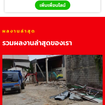
เพิ่มเพื่อนไลน์
ผลงานล่าสุด
รวมผลงานล่าสุดของเรา