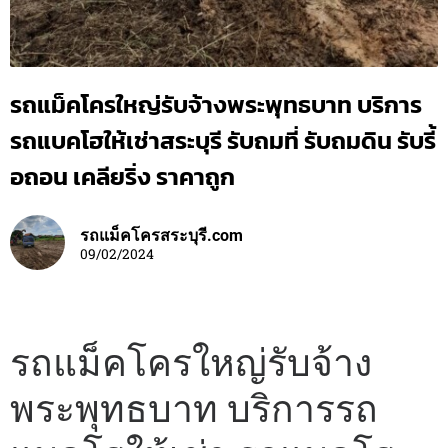
รถแม็คโครใหญ่รับจ้างพระพุทธบาท บริการ
รถแบคโฮให้เช่าสระบุรี รับถมที่ รับถมดิน รับรี้
อถอน เคลียริ่ง ราคาถูก
รถแม็คโครสระบุรี.com
09/02/2024
รถแม็คโครใหญ่รับจ้าง
พระพุทธบาท บริการรถ