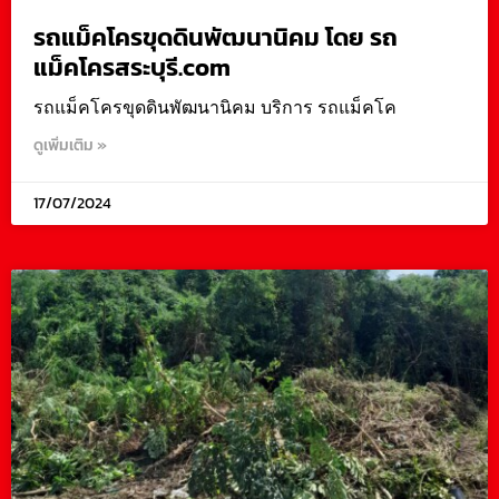
รถแม็คโครขุดดินพัฒนานิคม โดย รถ
แม็คโครสระบุรี.com
รถแม็คโครขุดดินพัฒนานิคม บริการ รถแม็คโค
ดูเพิ่มเติม »
17/07/2024