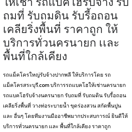
ให้เช่า รถแบคโฮรับจ้าง รับ
ถมที่ รับถมดิน รับรี้อถอน
เคลียริ่งพื้นที่ ราคาถูก ให้
บริการทั่วนครนายก เเละ
พื้นที่ใกล้เคียง
รถแม็คโครใหญ่รับจ้างปากพลี ให้บริการโดย รถ
แม็คโครสระบุรี.com บริการรถแบคโฮให้เช่านครนายก
รถแบคโฮรับจ้างนครนายก รับถมที่ รับถมดิน รับรี้อถอน
เคลียริ่งพื้นที่ วางท่อระบายน้ำ ขุดร่องสวน สกัดพื้นปูน
และ อื่นๆ โดยทีมงานมืออาชีพมากประสบการณ์ ยินดีให้
บริการทั่วนครนายก เเละ พื้นที่ใกล้เคียง ราคาถูก