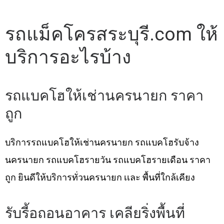
รถแม็คโครสระบุรี.com ให้
บริการอะไรบ้าง
รถแบคโฮให้เช่านครนายก ราคา
ถูก
บริการรถแบคโฮให้เช่านครนายก รถแบคโฮรับจ้าง
นครนายก รถแบคโฮรายวัน รถแบคโฮรายเดือน ราคา
ถูก ยินดีให้บริการทั่วนครนายก เเละ พื้นที่ใกล้เคียง
รับรี้อถอนอาคาร เคลียริ่งพื้นที่