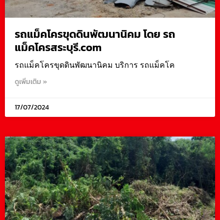
รถแม็คโครขุดดินพัฒนานิคม โดย รถ
แม็คโครสระบุรี.com
รถแม็คโครขุดดินพัฒนานิคม บริการ รถแม็คโค
ดูเพิ่มเติม »
17/07/2024