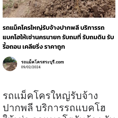
รถแม็คโครใหญ่รับจ้างปากพลี บริการรถ
แบคโฮให้เช่านครนายก รับถมที่ รับถมดิน รับ
รี้อถอน เคลียริ่ง ราคาถูก
รถแม็คโครสระบุรี.com
09/02/2024
รถแม็คโครใหญ่รับจ้าง
ปากพลี บริการรถแบคโฮ