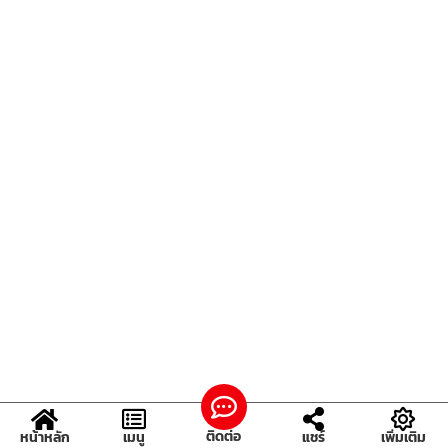
ติดต่อ
หน้าหลัก
เมนู
แชร์
เพิ่มเติม