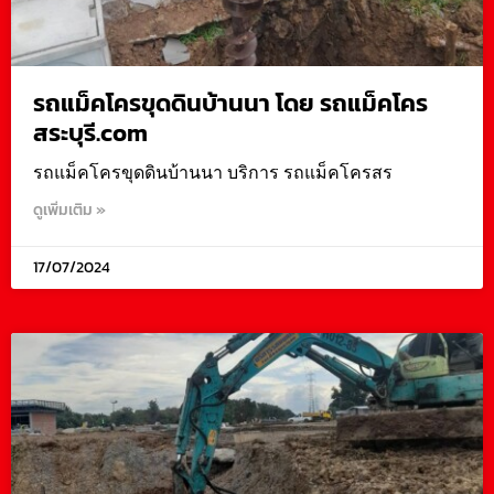
รถแม็คโครขุดดินบ้านนา โดย รถแม็คโคร
สระบุรี.com
รถแม็คโครขุดดินบ้านนา บริการ รถแม็คโครสร
ดูเพิ่มเติม »
17/07/2024