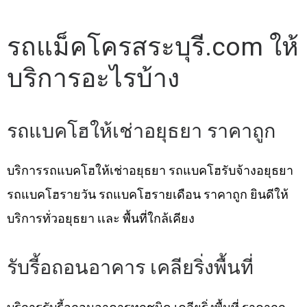
รถแม็คโครสระบุรี.com ให้
บริการอะไรบ้าง
รถแบคโฮให้เช่าอยุธยา ราคาถูก
บริการรถแบคโฮให้เช่าอยุธยา รถแบคโฮรับจ้างอยุธยา
รถแบคโฮรายวัน รถแบคโฮรายเดือน ราคาถูก ยินดีให้
บริการทั่วอยุธยา เเละ พื้นที่ใกล้เคียง
รับรี้อถอนอาคาร เคลียริ่งพื้นที่