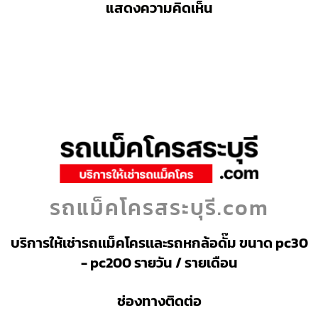
แสดงความคิดเห็น
รถแม็คโครสระบุรี.com
บริการให้เช่ารถเเม็คโครเเละรถหกล้อดั๊ม ขนาด pc30
- pc200 รายวัน / รายเดือน
ช่องทางติดต่อ