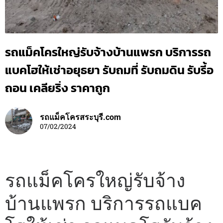
รถแม็คโครใหญ่รับจ้างบ้านแพรก บริการรถ
แบคโฮให้เช่าอยุธยา รับถมที่ รับถมดิน รับรี้อ
ถอน เคลียริ่ง ราคาถูก
รถแม็คโครสระบุรี.com
07/02/2024
รถแม็คโครใหญ่รับจ้าง
บ้านแพรก บริการรถแบค