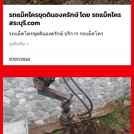
รถแม็คโครขุดดินองครักษ์ โดย รถแม็คโคร
สระบุรี.com
รถแม็คโครขุดดินองครักษ์ บริการ รถแม็คโคร
ดูเพิ่มเติม »
17/07/2024