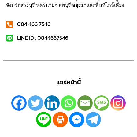
จังหวัดสระบุรี นครนายก ลพบุรี อยุธยาเเละพี้นที่ไกล้เคียง
084 466 7546
LINE ID : 0844667546
แชร์หน้านี้