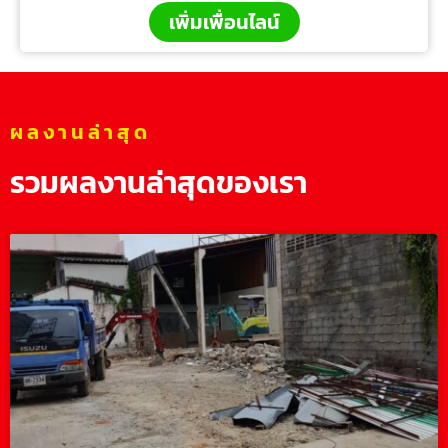
เพิ่มเพื่อนไลน์
ผลงานล่าสุด
รวมผลงานล่าสุดของเรา