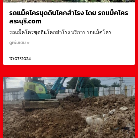
รถแม็คโครขุดดินโคกสำโรง โดย รถแม็คโคร
สระบุรี.com
รถแม็คโครขุดดินโคกสำโรง บริการ รถแม็คโคร
ดูเพิ่มเติม »
17/07/2024