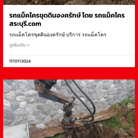
รถแม็คโครขุดดินองครักษ์ โดย รถแม็คโคร
สระบุรี.com
รถแม็คโครขุดดินองครักษ์ บริการ รถแม็คโคร
ดูเพิ่มเติม »
17/07/2024