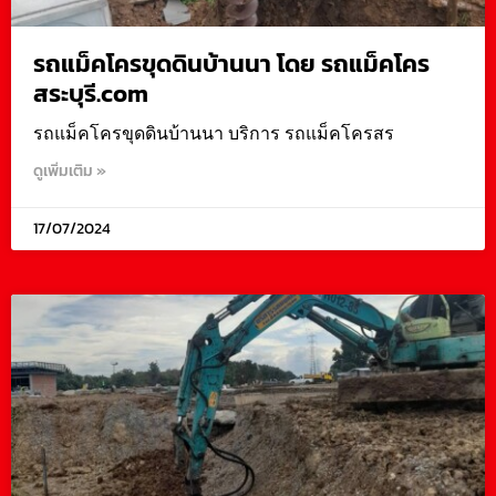
รถแม็คโครขุดดินบ้านนา โดย รถแม็คโคร
สระบุรี.com
รถแม็คโครขุดดินบ้านนา บริการ รถแม็คโครสร
ดูเพิ่มเติม »
17/07/2024