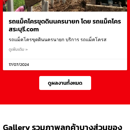
รถแม็คโครขุดดินนครนายก โดย รถแม็คโคร
สระบุรี.com
รถแม็คโครขุดดินนครนายก บริการ รถแม็คโครส
ดูเพิ่มเติม »
17/07/2024
ดูผลงานทั้งหมด
Gallery รวมภาพลูกค้าบางส่วนของ