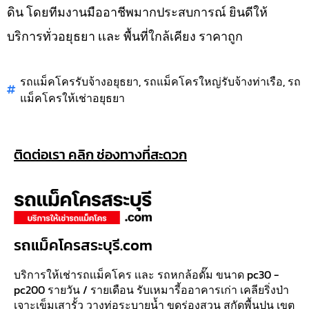
ดิน โดยทีมงานมืออาชีพมากประสบการณ์ ยินดีให้
บริการทั่วอยุธยา เเละ พื้นที่ใกล้เคียง ราคาถูก
รถแม็คโครรับจ้างอยุธยา
,
รถแม็คโครใหญ่รับจ้างท่าเรือ
,
รถ
แม็คโครให้เช่าอยุธยา
ติดต่อเรา คลิก ช่องทางที่สะดวก
รถแม็คโครสระบุรี.com
บริการให้เช่ารถเเม็คโคร เเละ รถหกล้อดั๊ม ขนาด pc30 -
pc200 รายวัน / รายเดือน รับเหมารี้ออาคารเก่า เคลียริ่งป่า
เจาะเข็มเสารั้ว วางท่อระบายน้ำ ขุดร่องสวน สกัดพื้นปูน เขต