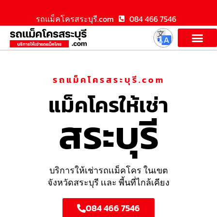
รถแม็คโครสระบุรี.com
084 466 7546
รถแม็คโครสระบุรี.com
แม็คโครให้เช่า
สระบุรี
บริการให้เช่ารถเเม็คโคร ในเขต
จังหวัดสระบุรี เเละ พี้นที่ไกล้เคียง
084 466 7546