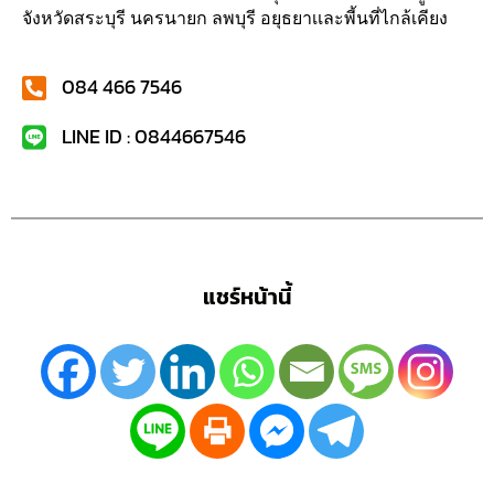
จังหวัดสระบุรี นครนายก ลพบุรี อยุธยาเเละพี้นที่ไกล้เคียง
084 466 7546
LINE ID : 0844667546
แชร์หน้านี้