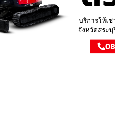
บริการให้เช
จังหวัดสระบุรี
08