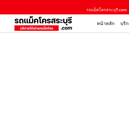
รถแม็คโครสระบุรี.com
หน้าหลัก
บริ