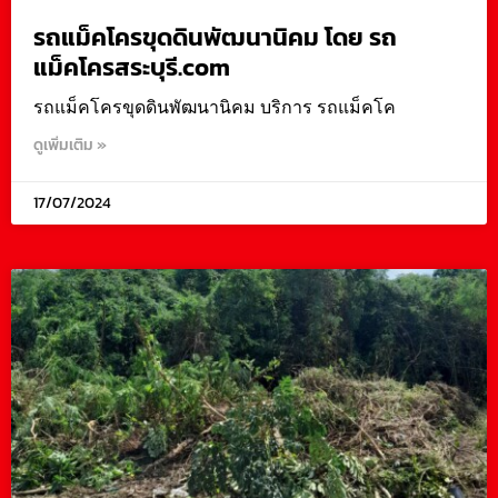
รถแม็คโครขุดดินพัฒนานิคม โดย รถ
แม็คโครสระบุรี.com
รถแม็คโครขุดดินพัฒนานิคม บริการ รถแม็คโค
ดูเพิ่มเติม »
17/07/2024