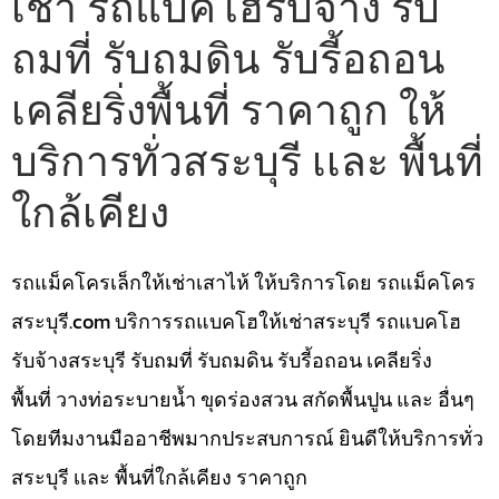
เช่า รถแบคโฮรับจ้าง รับ
ถมที่ รับถมดิน รับรี้อถอน
เคลียริ่งพื้นที่ ราคาถูก ให้
บริการทั่วสระบุรี เเละ พื้นที่
ใกล้เคียง
รถแม็คโครเล็กให้เช่าเสาไห้ ให้บริการโดย รถแม็คโคร
สระบุรี.com บริการรถแบคโฮให้เช่าสระบุรี รถแบคโฮ
รับจ้างสระบุรี รับถมที่ รับถมดิน รับรี้อถอน เคลียริ่ง
พื้นที่ วางท่อระบายน้ำ ขุดร่องสวน สกัดพื้นปูน และ อื่นๆ
โดยทีมงานมืออาชีพมากประสบการณ์ ยินดีให้บริการทั่ว
สระบุรี เเละ พื้นที่ใกล้เคียง ราคาถูก