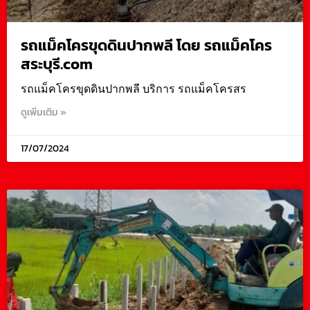
รถแม็คโครขุดดินปากพลี โดย รถแม็คโคร
สระบุรี.com
รถแม็คโครขุดดินปากพลี บริการ รถแม็คโครสร
ดูเพิ่มเติม »
17/07/2024