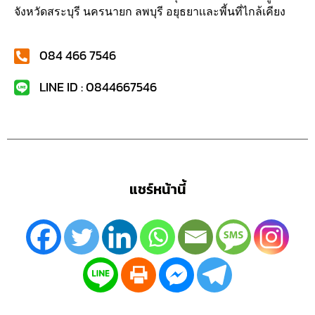
จังหวัดสระบุรี นครนายก ลพบุรี อยุธยาเเละพี้นที่ไกล้เคียง
084 466 7546
LINE ID : 0844667546
แชร์หน้านี้