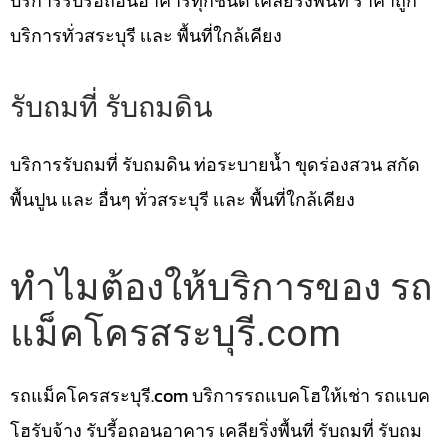
บริการรับรี้อถอนอาคารทุกชนิด เคลียริ่งพื้นที่ ราคาถูก
บริการทั่วสระบุรี เเละ พื้นที่ใกล้เคียง
รับถมที่ รับถมดิน
บริการรับถมที่ รับถมดิน ท่อระบายน้ำ ขุดร่องสวน สกัด
พื้นปูน และ อื่นๆ ทั่วสระบุรี เเละ พื้นที่ใกล้เคียง
ทำไมต้องให้บริการของ รถ
แม็คโครสระบุรี.com
รถแม็คโครสระบุรี.com บริการรถแบคโฮให้เช่า รถแบค
โฮรับจ้าง รับรี้อถอนอาคาร เคลียริ่งพื้นที่ รับถมที่ รับถม