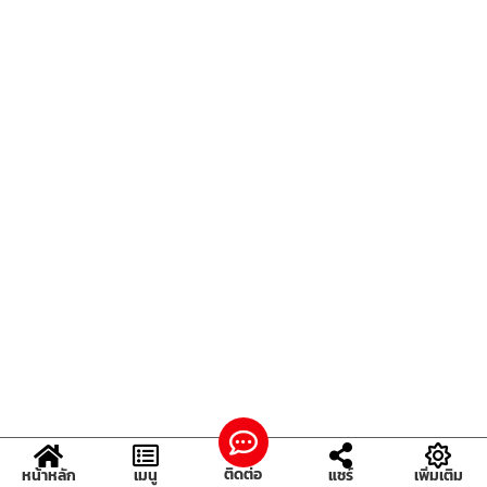
ติดต่อ
หน้าหลัก
เมนู
แชร์
เพิ่มเติม