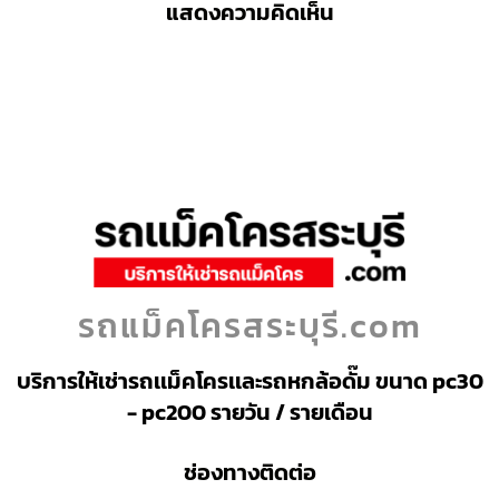
แสดงความคิดเห็น
รถแม็คโครสระบุรี.com
บริการให้เช่ารถเเม็คโครเเละรถหกล้อดั๊ม ขนาด pc30
- pc200 รายวัน / รายเดือน
ช่องทางติดต่อ