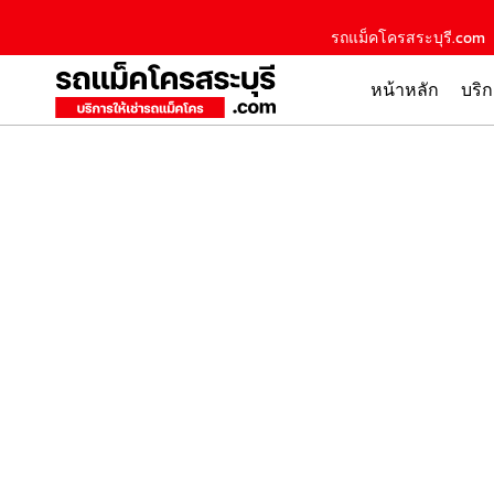
รถแม็คโครสระบุรี.com
หน้าหลัก
บริ