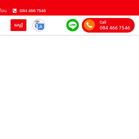
ดือน
084 466 7546
Call
เมนู
084 466 7546