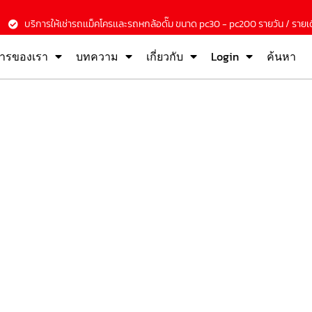
บริการให้เช่ารถเเม็คโครเเละรถหกล้อดั๊ม ขนาด pc30 - pc200 รายวัน / รายเ
การของเรา
บทความ
เกี่ยวกับ
Login
ค้นหา