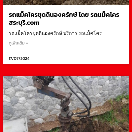
รถแม็คโครขุดดินองครักษ์ โดย รถแม็คโคร
สระบุรี.com
รถแม็คโครขุดดินองครักษ์ บริการ รถแม็คโคร
ดูเพิ่มเติม »
17/07/2024