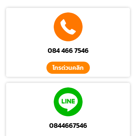
084 466 7546
โทรด่วนคลิก
0844667546