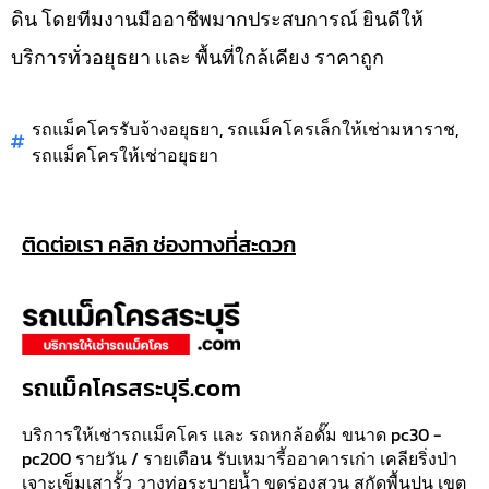
ดิน โดยทีมงานมืออาชีพมากประสบการณ์ ยินดีให้
บริการทั่วอยุธยา เเละ พื้นที่ใกล้เคียง ราคาถูก
รถแม็คโครรับจ้างอยุธยา
,
รถแม็คโครเล็กให้เช่ามหาราช
,
รถแม็คโครให้เช่าอยุธยา
ติดต่อเรา คลิก ช่องทางที่สะดวก
รถแม็คโครสระบุรี.com
บริการให้เช่ารถเเม็คโคร เเละ รถหกล้อดั๊ม ขนาด pc30 -
pc200 รายวัน / รายเดือน รับเหมารี้ออาคารเก่า เคลียริ่งป่า
เจาะเข็มเสารั้ว วางท่อระบายน้ำ ขุดร่องสวน สกัดพื้นปูน เขต