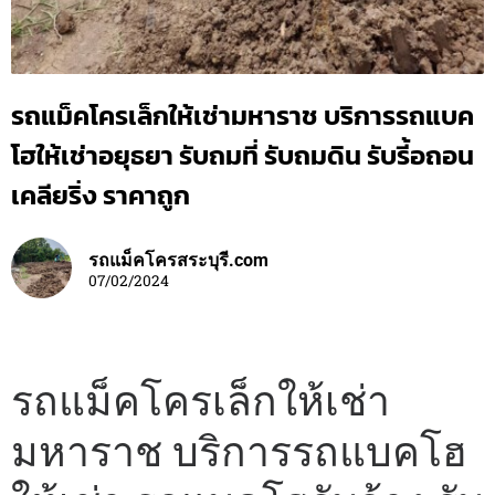
รถแม็คโครเล็กให้เช่ามหาราช บริการรถแบค
โฮให้เช่าอยุธยา รับถมที่ รับถมดิน รับรี้อถอน
เคลียริ่ง ราคาถูก
รถแม็คโครสระบุรี.com
07/02/2024
รถแม็คโครเล็กให้เช่า
มหาราช บริการรถแบคโฮ