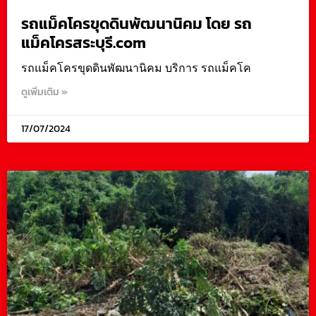
รถแม็คโครขุดดินพัฒนานิคม โดย รถ
แม็คโครสระบุรี.com
รถแม็คโครขุดดินพัฒนานิคม บริการ รถแม็คโค
ดูเพิ่มเติม »
17/07/2024