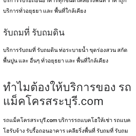
บริการรับรี้อถอนอาคารทุกชนิด เคลียริ่งพื้นที่ ราคาถูก
บริการทั่วอยุธยา เเละ พื้นที่ใกล้เคียง
รับถมที่ รับถมดิน
บริการรับถมที่ รับถมดิน ท่อระบายน้ำ ขุดร่องสวน สกัด
พื้นปูน และ อื่นๆ ทั่วอยุธยา เเละ พื้นที่ใกล้เคียง
ทำไมต้องให้บริการของ รถ
แม็คโครสระบุรี.com
รถแม็คโครสระบุรี.com บริการรถแบคโฮให้เช่า รถแบค
โฮรับจ้าง รับรี้อถอนอาคาร เคลียริ่งพื้นที่ รับถมที่ รับถม