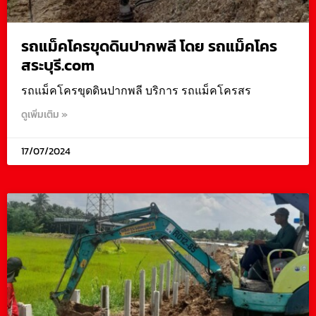
รถแม็คโครขุดดินปากพลี โดย รถแม็คโคร
สระบุรี.com
รถแม็คโครขุดดินปากพลี บริการ รถแม็คโครสร
ดูเพิ่มเติม »
17/07/2024