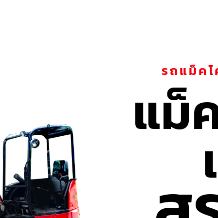
รถแม็คโ
แม็ค
สร