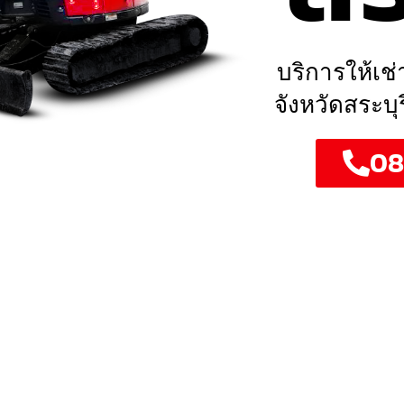
บริการให้เช
จังหวัดสระบุรี
08