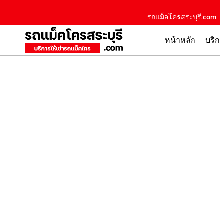
รถแม็คโครสระบุรี.com
หน้าหลัก
บริ