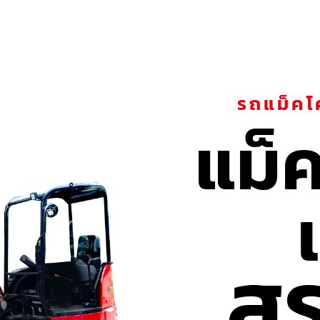
รถแม็คโ
แม็ค
สร