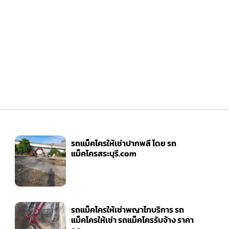
รถแม็คโครให้เช่าปากพลี โดย รถ
แม็คโครสระบุรี.com
รถแม็คโครให้เช่าพญาไทบริการ รถ
แม็คโครให้เช่า รถแม็คโครรับจ้าง ราคา