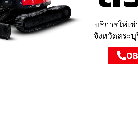
บริการให้เช
จังหวัดสระบุรี
08