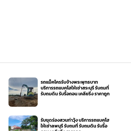
รถแม็คโครรับจ้างพระพุทธบาท
บริการรถแบคโฮให้เช่าสระบุรี รับถมที่
รับถมดิน รับรี้อถอน เคลียริ่ง ราคาถูก
รับขุดร่องสวนท่าวุ้ง บริการรถแบคโฮ
ให้เช่าลพบุรี รับถมที่ รับถมดิน รับรี้อ