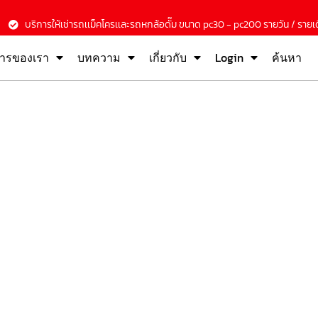
บริการให้เช่ารถเเม็คโครเเละรถหกล้อดั๊ม ขนาด pc30 - pc200 รายวัน / รายเ
การของเรา
บทความ
เกี่ยวกับ
Login
ค้นหา