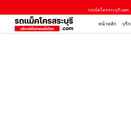
รถแม็คโครสระบุรี.com
หน้าหลัก
บริ