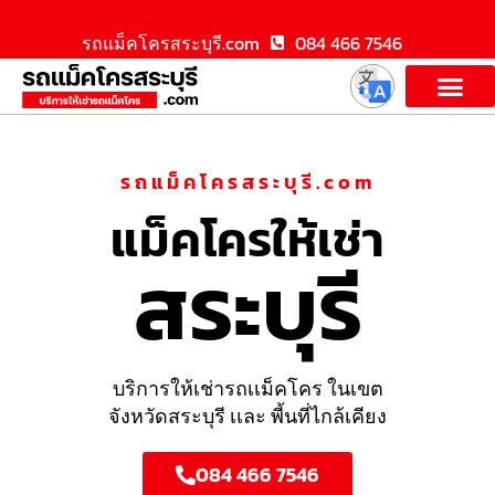
รถแม็คโครสระบุรี.com
084 466 7546
รถแม็คโครสระบุรี.com
แม็คโครให้เช่า
สระบุรี
บริการให้เช่ารถเเม็คโคร ในเขต
จังหวัดสระบุรี เเละ พี้นที่ไกล้เคียง
084 466 7546