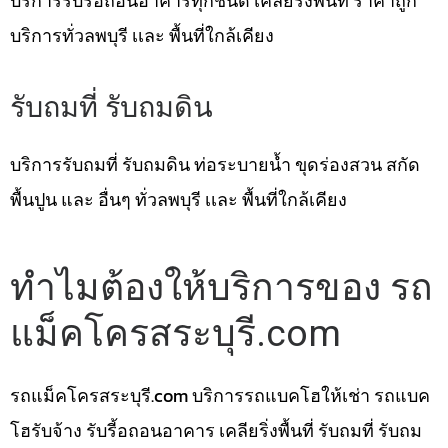
บริการรับรี้อถอนอาคารทุกชนิด เคลียริ่งพื้นที่ ราคาถูก
บริการทั่วลพบุรี เเละ พื้นที่ใกล้เคียง
รับถมที่ รับถมดิน
บริการรับถมที่ รับถมดิน ท่อระบายน้ำ ขุดร่องสวน สกัด
พื้นปูน และ อื่นๆ ทั่วลพบุรี เเละ พื้นที่ใกล้เคียง
ทำไมต้องให้บริการของ รถ
แม็คโครสระบุรี.com
รถแม็คโครสระบุรี.com บริการรถแบคโฮให้เช่า รถแบค
โฮรับจ้าง รับรี้อถอนอาคาร เคลียริ่งพื้นที่ รับถมที่ รับถม