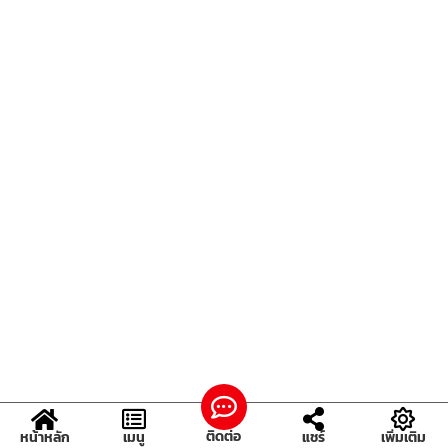
ติดต่อ
หน้าหลัก
เมนู
แชร์
เพิ่มเติม