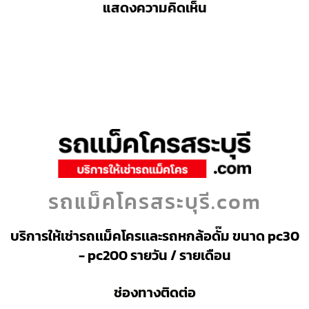
แสดงความคิดเห็น
รถแม็คโครสระบุรี.com
บริการให้เช่ารถเเม็คโครเเละรถหกล้อดั๊ม ขนาด pc30
- pc200 รายวัน / รายเดือน
ช่องทางติดต่อ