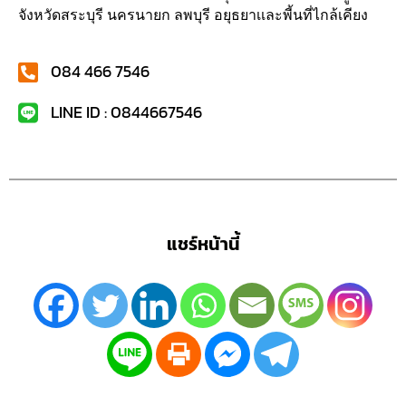
จังหวัดสระบุรี นครนายก ลพบุรี อยุธยาเเละพี้นที่ไกล้เคียง
084 466 7546
LINE ID : 0844667546
แชร์หน้านี้