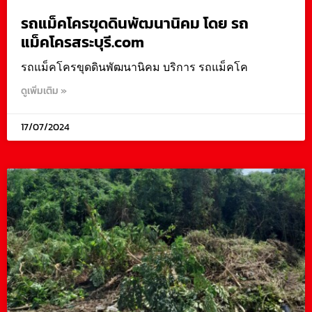
รถแม็คโครขุดดินพัฒนานิคม โดย รถ
แม็คโครสระบุรี.com
รถแม็คโครขุดดินพัฒนานิคม บริการ รถแม็คโค
ดูเพิ่มเติม »
17/07/2024