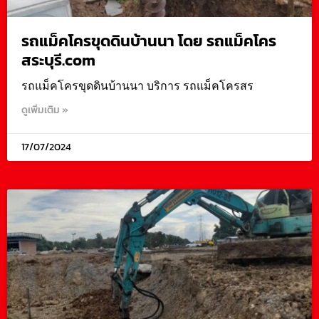
รถแม็คโครขุดดินบ้านนา โดย รถแม็คโคร
สระบุรี.com
รถแม็คโครขุดดินบ้านนา บริการ รถแม็คโครสร
ดูเพิ่มเติม »
17/07/2024