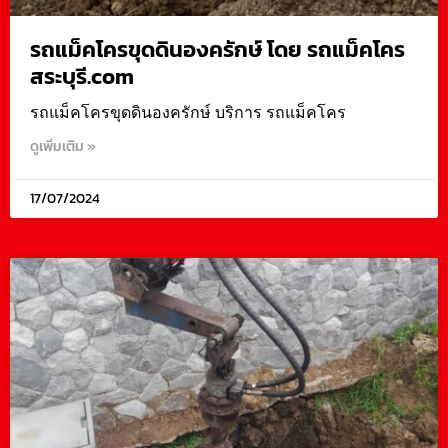
รถแม็คโครขุดดินองครักษ์ โดย รถแม็คโคร
สระบุรี.com
รถแม็คโครขุดดินองครักษ์ บริการ รถแม็คโคร
ดูเพิ่มเติม »
17/07/2024