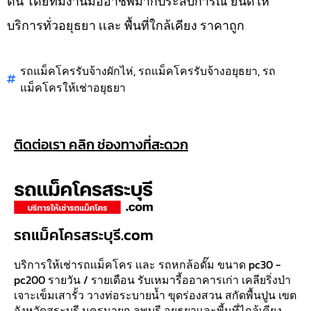
ดิน โดยทีมงานมืออาชีพมากประสบการณ์ ยินดีให้
บริการทั่วอยุธยา เเละ พื้นที่ใกล้เคียง ราคาถูก
รถแม็คโครรับจ้างผักไห่
,
รถแม็คโครรับจ้างอยุธยา
,
รถ
แม็คโครให้เช่าอยุธยา
ติดต่อเรา คลิก ช่องทางที่สะดวก
รถแม็คโครสระบุรี.com
บริการให้เช่ารถเเม็คโคร เเละ รถหกล้อดั๊ม ขนาด pc30 -
pc200 รายวัน / รายเดือน รับเหมารี้ออาคารเก่า เคลียริ่งป่า
เจาะเข็มเสารั้ว วางท่อระบายน้ำ ขุดร่องสวน สกัดพื้นปูน เขต
จังหวัดสระบุรี นครนายก ลพบุรี อยุธยาเเละพี้นที่ไกล้เคียง