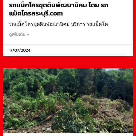
รถแม็คโครขุดดินพัฒนานิคม โดย รถ
แม็คโครสระบุรี.com
รถแม็คโครขุดดินพัฒนานิคม บริการ รถแม็คโค
ดูเพิ่มเติม »
17/07/2024