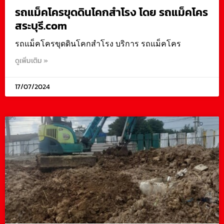
รถแม็คโครขุดดินโคกสำโรง โดย รถแม็คโคร
สระบุรี.com
รถแม็คโครขุดดินโคกสำโรง บริการ รถแม็คโคร
ดูเพิ่มเติม »
17/07/2024