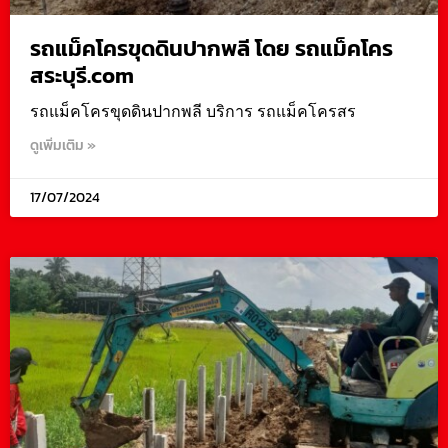
รถแม็คโครขุดดินปากพลี โดย รถแม็คโคร
สระบุรี.com
รถแม็คโครขุดดินปากพลี บริการ รถแม็คโครสร
ดูเพิ่มเติม »
17/07/2024