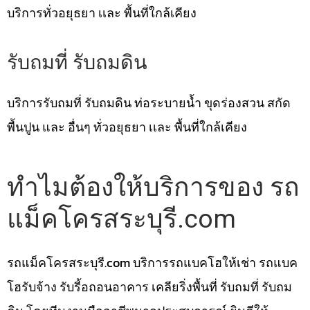
บริการทั่วอยุธยา เเละ พื้นที่ใกล้เคียง
รับถมที่ รับถมดิน
บริการรับถมที่ รับถมดิน ท่อระบายน้ำ ขุดร่องสวน สกัด
พื้นปูน และ อื่นๆ ทั่วอยุธยา เเละ พื้นที่ใกล้เคียง
ทำไมต้องให้บริการของ รถ
แม็คโครสระบุรี.com
รถแม็คโครสระบุรี.com บริการรถแบคโฮให้เช่า รถแบค
โฮรับจ้าง รับรี้อถอนอาคาร เคลียริ่งพื้นที่ รับถมที่ รับถม