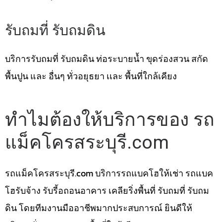
รับถมที่ รับถมดิน
บริการรับถมที่ รับถมดิน ท่อระบายน้ำ ขุดร่องสวน สกัด
พื้นปูน และ อื่นๆ ทั่วอยุธยา เเละ พื้นที่ใกล้เคียง
ทำไมต้องให้บริการของ รถ
แม็คโครสระบุรี.com
รถแม็คโครสระบุรี.com บริการรถแบคโฮให้เช่า รถแบค
โฮรับจ้าง รับรี้อถอนอาคาร เคลียริ่งพื้นที่ รับถมที่ รับถม
ดิน โดยทีมงานมืออาชีพมากประสบการณ์ ยินดีให้