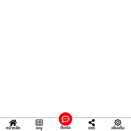
ติดต่อ
หน้าหลัก
เมนู
แชร์
เพิ่มเติม