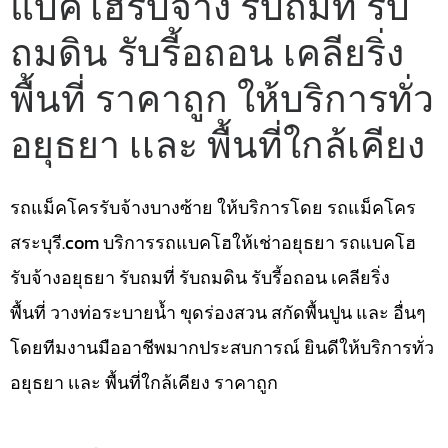
แบคโฮรับจ้าง รับถมที่ รับ
ถมดิน รับรี้อถอน เคลียริ่ง
พื้นที่ ราคาถูก ให้บริการทั่ว
อยุธยา เเละ พื้นที่ใกล้เคียง
รถแม็คโครรับจ้างบางซ้าย ให้บริการโดย รถแม็คโคร
สระบุรี.com บริการรถแบคโฮให้เช่าอยุธยา รถแบคโฮ
รับจ้างอยุธยา รับถมที่ รับถมดิน รับรี้อถอน เคลียริ่ง
พื้นที่ วางท่อระบายน้ำ ขุดร่องสวน สกัดพื้นปูน และ อื่นๆ
โดยทีมงานมืออาชีพมากประสบการณ์ ยินดีให้บริการทั่ว
อยุธยา เเละ พื้นที่ใกล้เคียง ราคาถูก