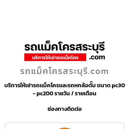
รถแม็คโครสระบุรี.com
บริการให้เช่ารถเเม็คโครเเละรถหกล้อดั๊ม ขนาด pc30
- pc200 รายวัน / รายเดือน
ช่องทางติดต่อ