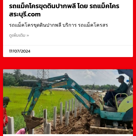
รถแม็คโครขุดดินปากพลี โดย รถแม็คโคร
สระบุรี.com
รถแม็คโครขุดดินปากพลี บริการ รถแม็คโครสร
ดูเพิ่มเติม »
17/07/2024