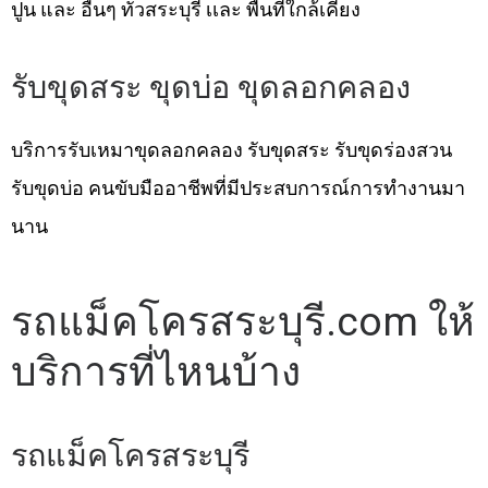
ปูน และ อื่นๆ ทั่วสระบุรี เเละ พื้นที่ใกล้เคียง
รับขุดสระ ขุดบ่อ ขุดลอกคลอง
บริการรับเหมาขุดลอกคลอง รับขุดสระ รับขุดร่องสวน
รับขุดบ่อ คนขับมืออาชีพที่มีประสบการณ์การทำงานมา
นาน
รถแม็คโครสระบุรี.com ให้
บริการที่ไหนบ้าง
รถแม็คโครสระบุรี