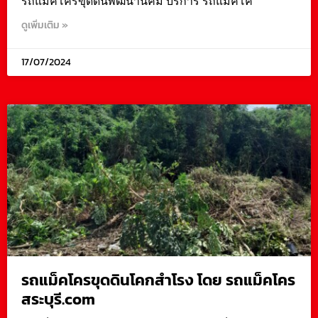
รถแม็คโครขุดดินพัฒนานิคม บริการ รถแม็คโค
ดูเพิ่มเติม »
17/07/2024
รถแม็คโครขุดดินโคกสำโรง โดย รถแม็คโคร
สระบุรี.com