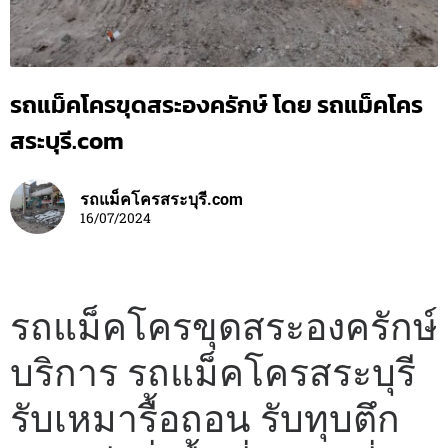
รถแม็คโครขุดสระองครักษ์ โดย รถแม็คโคร
สระบุรี.com
รถแม็คโครสระบุรี.com
16/07/2024
รถแม็คโครขุดสระองครักษ์
บริการ รถแม็คโครสระบุรี
รับเหมารื้อถอน รับทุบตึก