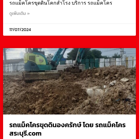
รถแม็คโครขุดดินโคกสำโรง บริการ รถแม็คโคร
ดูเพิ่มเติม »
17/07/2024
รถแม็คโครขุดดินองครักษ์ โดย รถแม็คโคร
สระบุรี.com