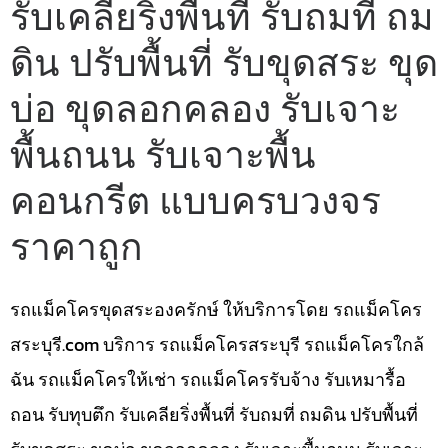
รับเคลียริ่งพื้นที่ รับถมที่ ถม
ดิน ปรับพื้นที่ รับขุดสระ ขุด
บ่อ ขุดลอกคลอง รับเจาะ
พื้นถนน รับเจาะพื้น
คอนกรีต แบบครบวงจร
ราคาถูก
รถแม็คโครขุดสระองครักษ์ ให้บริการโดย รถแม็คโคร
สระบุรี.com บริการ รถแม็คโครสระบุรี รถแม็คโครใกล้
ฉัน รถแม็คโครให้เช่า รถแม็คโครรับจ้าง รับเหมารื้อ
ถอน รับทุบตึก รับเคลียริ่งพื้นที่ รับถมที่ ถมดิน ปรับพื้นที่