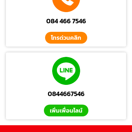
084 466 7546
โทรด่วนคลิก
0844667546
เพิ่มเพื่อนไลน์