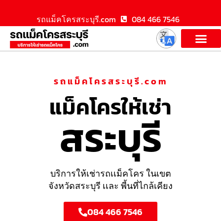
รถแม็คโครสระบุรี.com
084 466 7546
รถแม็คโครสระบุรี.com
แม็คโครให้เช่า
สระบุรี
บริการให้เช่ารถเเม็คโคร ในเขต
จังหวัดสระบุรี เเละ พี้นที่ไกล้เคียง
084 466 7546