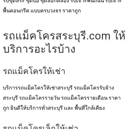
รับขุดสระ ขุดบ่อ ขุดลอกคลอง รับเจาะพื้นถนน รับเจาะ
พื้นคอนกรีต แบบครบวงจร ราคาถูก
รถแม็คโครสระบุรี.com ให้
บริการอะไรบ้าง
รถแม็คโครให้เช่า
บริการรถแม็คโครให้เช่าสระบุรี รถแม็คโครรับจ้าง
สระบุรี รถแม็คโครรายวัน รถแม็คโครรายเดือน ราคา
ถูก ยินดีให้บริการทั่วสระบุรี เเละ พื้นที่ใกล้เคียง
รถแม็คโครเล็กให้เช่า