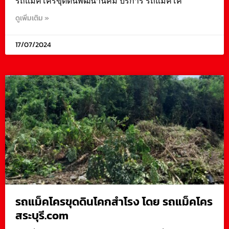
รถแม็คโครขุดดินพัฒนานิคม บริการ รถแม็คโค
ดูเพิ่มเติม »
17/07/2024
รถแม็คโครขุดดินโคกสำโรง โดย รถแม็คโคร
สระบุรี.com