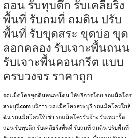
ถอน รับทุบตึก รับเคลียริ่ง
พื้นที่ รับถมที่ ถมดิน ปรับ
พื้นที่ รับขุดสระ ขุดบ่อ ขุด
ลอกคลอง รับเจาะพื้นถนน
รับเจาะพื้นคอนกรีต แบบ
ครบวงจร ราคาถูก
รถแม็คโครขุดดินหนองโดน ให้บริการโดย รถแม็คโคร
สระบุรี.com บริการ รถแม็คโครสระบุรี รถแม็คโครใกล้
ฉัน รถแม็คโครให้เช่า รถแม็คโครรับจ้าง รับเหมารื้อ
ถอน รับทุบตึก รับเคลียริ่งพื้นที่ รับถมที่ ถมดิน ปรับพื้นที่