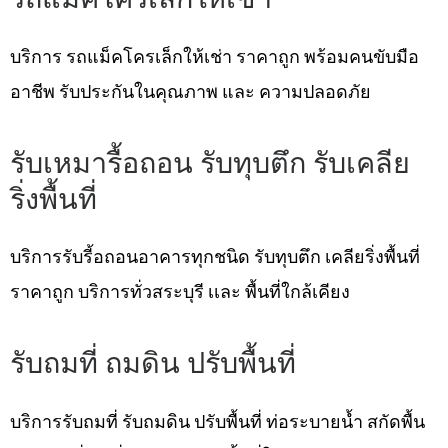
บริการ รถแม็คโครเล็กให้เช่า ราคาถูก พร้อมคนขับมือ
อาชีพ รับประกันในคุณภาพ และ ความปลอดภัย
รับเหมารื้อถอน รับทุบตึก รับเคลีย
ริ่งพื้นที่
บริการรับรี้อถอนอาคารทุกชนิด รับทุบตึก เคลียริ่งพื้นที่
ราคาถูก บริการทั่วสระบุรี เเละ พื้นที่ใกล้เคียง
รับถมที่ ถมดิน ปรับพื้นที่
บริการรับถมที่ รับถมดิน ปรับพื้นที่ ท่อระบายน้ำ สกัดพื้น