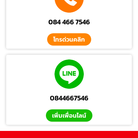
084 466 7546
โทรด่วนคลิก
0844667546
เพิ่มเพื่อนไลน์