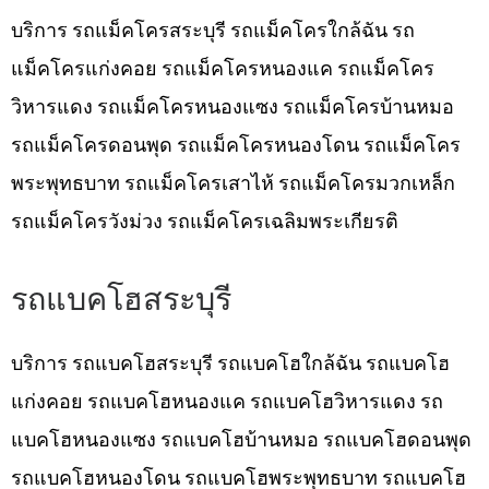
บริการ รถแม็คโครสระบุรี รถแม็คโครใกล้ฉัน รถ
แม็คโครแก่งคอย รถแม็คโครหนองแค รถแม็คโคร
วิหารแดง รถแม็คโครหนองแซง รถแม็คโครบ้านหมอ
รถแม็คโครดอนพุด รถแม็คโครหนองโดน รถแม็คโคร
พระพุทธบาท รถแม็คโครเสาไห้ รถแม็คโครมวกเหล็ก
รถแม็คโครวังม่วง รถแม็คโครเฉลิมพระเกียรติ
รถแบคโฮสระบุรี
บริการ รถแบคโฮสระบุรี รถแบคโฮใกล้ฉัน รถแบคโฮ
แก่งคอย รถแบคโฮหนองแค รถแบคโฮวิหารแดง รถ
แบคโฮหนองแซง รถแบคโฮบ้านหมอ รถแบคโฮดอนพุด
รถแบคโฮหนองโดน รถแบคโฮพระพุทธบาท รถแบคโฮ