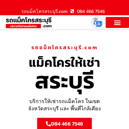
รถแม็คโครสระบุรี.com
084 466 7546
รถแม็คโครสระบุรี.com
แม็คโครให้เช่า
สระบุรี
บริการให้เช่ารถเเม็คโคร ในเขต
จังหวัดสระบุรี เเละ พี้นที่ไกล้เคียง
084 466 7546