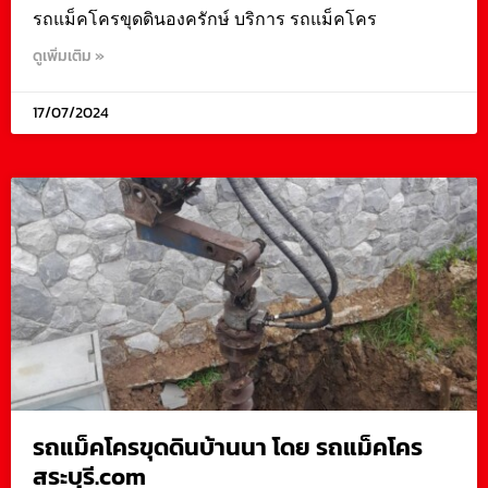
รถแม็คโครขุดดินองครักษ์ บริการ รถแม็คโคร
ดูเพิ่มเติม »
17/07/2024
รถแม็คโครขุดดินบ้านนา โดย รถแม็คโคร
สระบุรี.com