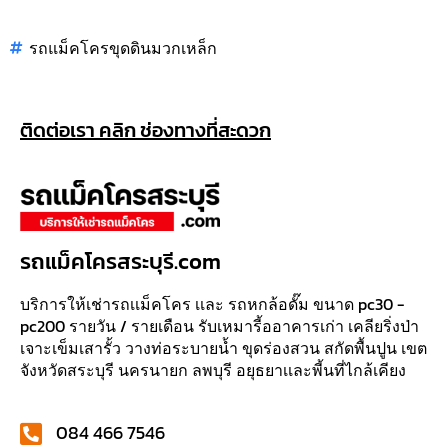
รถแม็คโครขุดดินมวกเหล็ก
ติดต่อเรา คลิก ช่องทางที่สะดวก
รถแม็คโครสระบุรี.com
บริการให้เช่ารถเเม็คโคร เเละ รถหกล้อดั๊ม ขนาด pc30 -
pc200 รายวัน / รายเดือน รับเหมารี้ออาคารเก่า เคลียริ่งป่า
เจาะเข็มเสารั้ว วางท่อระบายน้ำ ขุดร่องสวน สกัดพื้นปูน เขต
จังหวัดสระบุรี นครนายก ลพบุรี อยุธยาเเละพี้นที่ไกล้เคียง
084 466 7546