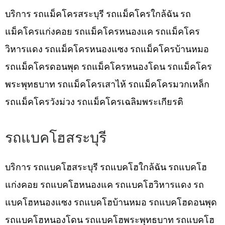
บริการ รถแม็คโครสระบุรี รถแม็คโครใกล้ฉัน รถ
แม็คโครแก่งคอย รถแม็คโครหนองแค รถแม็คโคร
วิหารแดง รถแม็คโครหนองแซง รถแม็คโครบ้านหมอ
รถแม็คโครดอนพุด รถแม็คโครหนองโดน รถแม็คโคร
พระพุทธบาท รถแม็คโครเสาไห้ รถแม็คโครมวกเหล็ก
รถแม็คโครวังม่วง รถแม็คโครเฉลิมพระเกียรติ
รถแบคโฮสระบุรี
บริการ รถแบคโฮสระบุรี รถแบคโฮใกล้ฉัน รถแบคโฮ
แก่งคอย รถแบคโฮหนองแค รถแบคโฮวิหารแดง รถ
แบคโฮหนองแซง รถแบคโฮบ้านหมอ รถแบคโฮดอนพุด
รถแบคโฮหนองโดน รถแบคโฮพระพุทธบาท รถแบคโฮ