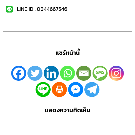
LINE ID : 0844667546
แชร์หน้านี้
แสดงความคิดเห็น