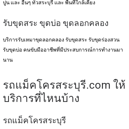
ปูน และ อื่นๆ ทั่วสระบุรี เเละ พื้นที่ใกล้เคียง
รับขุดสระ ขุดบ่อ ขุดลอกคลอง
บริการรับเหมาขุดลอกคลอง รับขุดสระ รับขุดร่องสวน
รับขุดบ่อ คนขับมืออาชีพที่มีประสบการณ์การทำงานมา
นาน
รถแม็คโครสระบุรี.com ให้
บริการที่ไหนบ้าง
รถแม็คโครสระบุรี