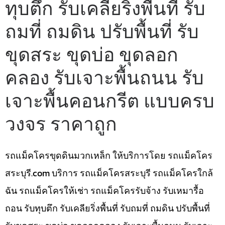
ทุบตึก รับเคลียริ่งพื้นที่ รับ
ถมที่ ถมดิน ปรับพื้นที่ รับ
ขุดสระ ขุดบ่อ ขุดลอก
คลอง รับเจาะพื้นถนน รับ
เจาะพื้นคอนกรีต แบบครบ
วงจร ราคาถูก
รถแม็คโครขุดดินมวกเหล็ก ให้บริการโดย รถแม็คโคร
สระบุรี.com บริการ รถแม็คโครสระบุรี รถแม็คโครใกล้
ฉัน รถแม็คโครให้เช่า รถแม็คโครรับจ้าง รับเหมารื้อ
ถอน รับทุบตึก รับเคลียริ่งพื้นที่ รับถมที่ ถมดิน ปรับพื้นที่