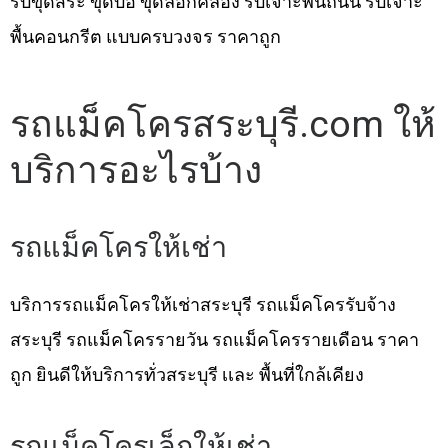
รับขุดสระ ขุดบ่อ ขุดลอกคลอง รับเจาะพื้นถนน รับเจาะ
พื้นคอนกรีต แบบครบวงจร ราคาถูก
รถแม็คโครสระบุรี.com ให้
บริการอะไรบ้าง
รถแม็คโครให้เช่า
บริการรถแม็คโครให้เช่าสระบุรี รถแม็คโครรับจ้าง
สระบุรี รถแม็คโครรายวัน รถแม็คโครรายเดือน ราคา
ถูก ยินดีให้บริการทั่วสระบุรี เเละ พื้นที่ใกล้เคียง
รถแม็คโครเล็กให้เช่า