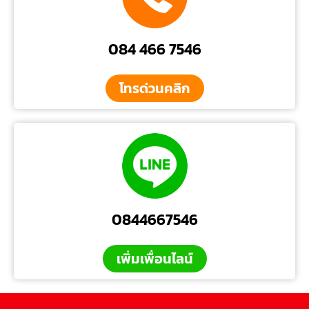
084 466 7546
โทรด่วนคลิก
0844667546
เพิ่มเพื่อนไลน์