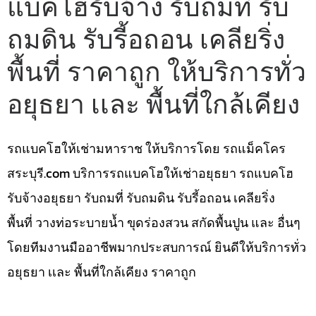
รถแม็คโครขุดดินบ้านนา โดย รถแม็คโคร
สระบุรี.com
รถแม็คโครขุดดินบ้านนา บริการ รถแม็คโครสร
ดูเพิ่มเติม »
17/07/2024