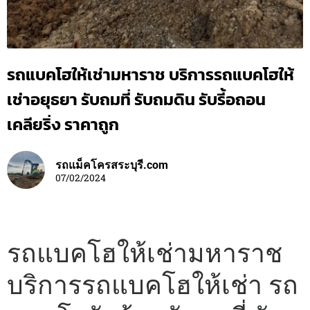
รถแม็คโครขุดดินองครักษ์ โดย รถแม็คโคร
สระบุรี.com
รถแม็คโครขุดดินองครักษ์ บริการ รถแม็คโคร
ดูเพิ่มเติม »
17/07/2024