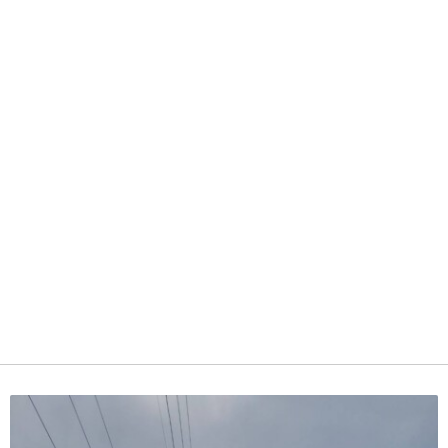
แม็คโครสระบุรี.com
รถแม็คโครขุดดินพัฒนานิคม บริการ รถแม็คโค
ดูเพิ่มเติม »
17/07/2024
รถแม็คโครขุดดินโคกสำโรง โดย รถแม็คโคร