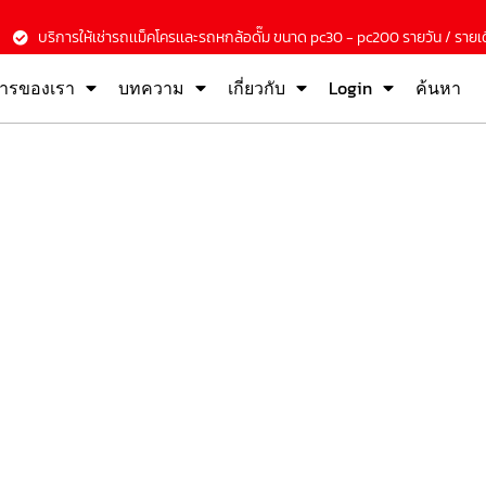
บริการให้เช่ารถเเม็คโครเเละรถหกล้อดั๊ม ขนาด pc30 - pc200 รายวัน / รายเ
การของเรา
บทความ
เกี่ยวกับ
Login
ค้นหา