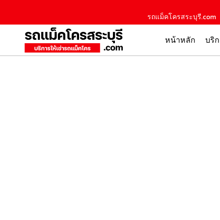
รถแม็คโครสระบุรี.com
หน้าหลัก
บริ