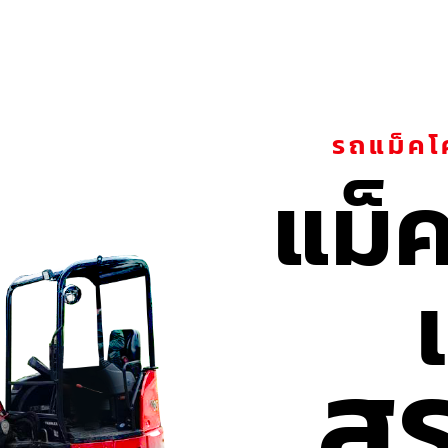
รถแม็คโ
แม็ค
สร