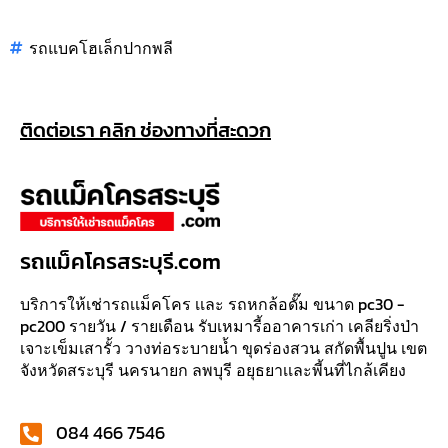
รถแบคโฮเล็กปากพลี
ติดต่อเรา คลิก ช่องทางที่สะดวก
รถแม็คโครสระบุรี.com
บริการให้เช่ารถเเม็คโคร เเละ รถหกล้อดั๊ม ขนาด pc30 -
pc200 รายวัน / รายเดือน รับเหมารี้ออาคารเก่า เคลียริ่งป่า
เจาะเข็มเสารั้ว วางท่อระบายน้ำ ขุดร่องสวน สกัดพื้นปูน เขต
จังหวัดสระบุรี นครนายก ลพบุรี อยุธยาเเละพี้นที่ไกล้เคียง
084 466 7546