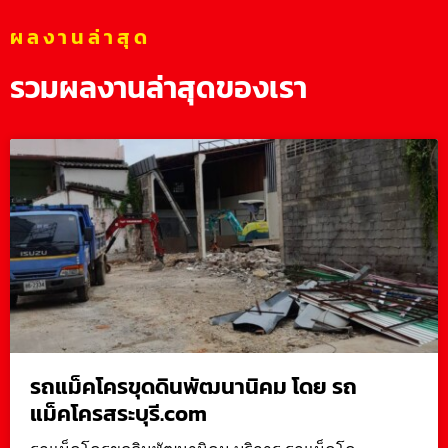
ผลงานล่าสุด
รวมผลงานล่าสุดของเรา
รถแม็คโครขุดดินพัฒนานิคม โดย รถ
แม็คโครสระบุรี.com