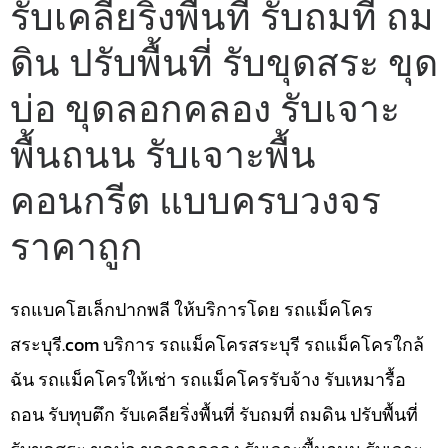
รับเคลียริ่งพื้นที่ รับถมที่ ถม
ดิน ปรับพื้นที่ รับขุดสระ ขุด
บ่อ ขุดลอกคลอง รับเจาะ
พื้นถนน รับเจาะพื้น
คอนกรีต แบบครบวงจร
ราคาถูก
รถแบคโฮเล็กปากพลี ให้บริการโดย รถแม็คโคร
สระบุรี.com บริการ รถแม็คโครสระบุรี รถแม็คโครใกล้
ฉัน รถแม็คโครให้เช่า รถแม็คโครรับจ้าง รับเหมารื้อ
ถอน รับทุบตึก รับเคลียริ่งพื้นที่ รับถมที่ ถมดิน ปรับพื้นที่