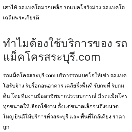
เสาไห้ รถแบคโฮมวกเหล็ก รถแบคโฮวังม่วง รถแบคโฮ
เฉลิมพระเกียรติ
ทำไมต้องใช้บริการของ รถ
แม็คโครสระบุรี.com
รถแม็คโครสระบุรี.com บริการรถแบคโฮให้เช่า รถแบค
โฮรับจ้าง รับรี้อถอนอาคาร เคลียริ่งพื้นที่ รับถมที่ รับถม
ดิน โดยทีมงานมืออาชีพมากประสบการณ์ มีรถแม็คโคร
ทุกขนาดให้เลือกใช้งาน ตั้งแต่ขนาดเล็กจนถึงขนาด
ใหญ่ ยินดีให้บริการทั่วสระบุรี เเละ พื้นที่ใกล้เคียง ราคา
ถูก