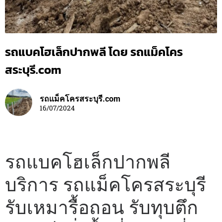
รถแบคโฮเล็กปากพลี โดย รถแม็คโคร
สระบุรี.com
รถแม็คโครสระบุรี.com
16/07/2024
รถแบคโฮเล็กปากพลี
บริการ รถแม็คโครสระบุรี
รับเหมารื้อถอน รับทุบตึก