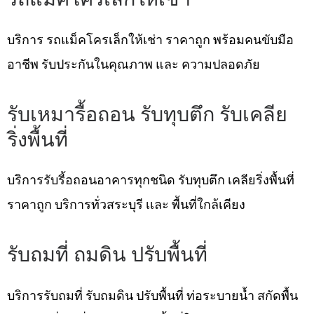
บริการ รถแม็คโครเล็กให้เช่า ราคาถูก พร้อมคนขับมือ
อาชีพ รับประกันในคุณภาพ และ ความปลอดภัย
รับเหมารื้อถอน รับทุบตึก รับเคลีย
ริ่งพื้นที่
บริการรับรี้อถอนอาคารทุกชนิด รับทุบตึก เคลียริ่งพื้นที่
ราคาถูก บริการทั่วสระบุรี เเละ พื้นที่ใกล้เคียง
รับถมที่ ถมดิน ปรับพื้นที่
บริการรับถมที่ รับถมดิน ปรับพื้นที่ ท่อระบายน้ำ สกัดพื้น