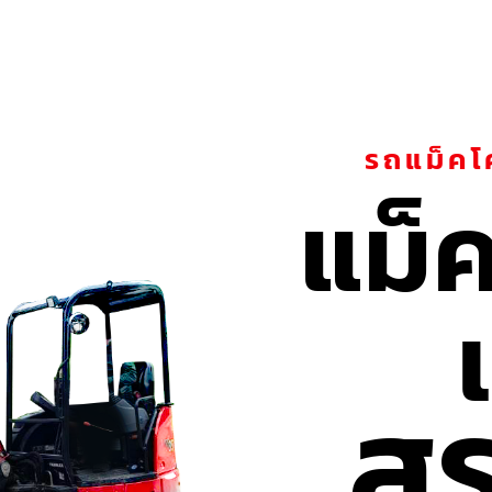
รถแม็คโ
แม็ค
สร