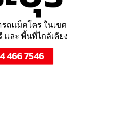
่ารถเเม็คโคร ในเขต
 เเละ พี้นที่ไกล้เคียง
4 466 7546