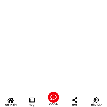
ติดต่อ
หน้าหลัก
เมนู
แชร์
เพิ่มเติม