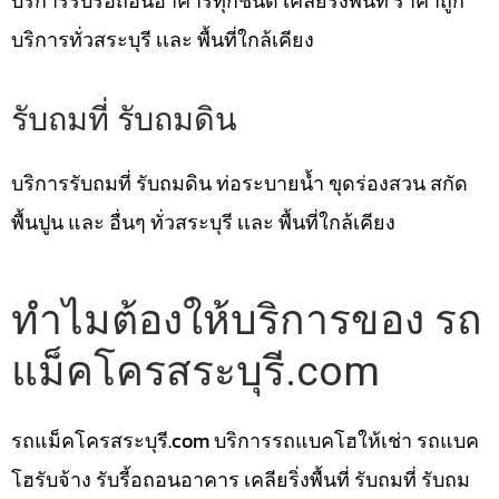
บริการรับรี้อถอนอาคารทุกชนิด เคลียริ่งพื้นที่ ราคาถูก
บริการทั่วสระบุรี เเละ พื้นที่ใกล้เคียง
รับถมที่ รับถมดิน
บริการรับถมที่ รับถมดิน ท่อระบายน้ำ ขุดร่องสวน สกัด
พื้นปูน และ อื่นๆ ทั่วสระบุรี เเละ พื้นที่ใกล้เคียง
ทำไมต้องให้บริการของ รถ
แม็คโครสระบุรี.com
รถแม็คโครสระบุรี.com บริการรถแบคโฮให้เช่า รถแบค
โฮรับจ้าง รับรี้อถอนอาคาร เคลียริ่งพื้นที่ รับถมที่ รับถม