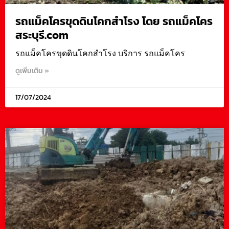
รถแม็คโครขุดดินโคกสำโรง โดย รถแม็คโคร
สระบุรี.com
รถแม็คโครขุดดินโคกสำโรง บริการ รถแม็คโคร
ดูเพิ่มเติม »
17/07/2024