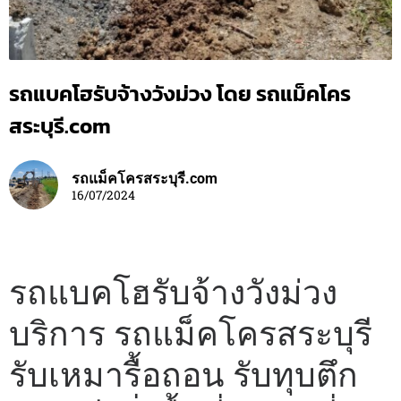
รถแบคโฮรับจ้างวังม่วง โดย รถแม็คโคร
สระบุรี.com
รถแม็คโครสระบุรี.com
16/07/2024
รถแบคโฮรับจ้างวังม่วง
บริการ รถแม็คโครสระบุรี
รับเหมารื้อถอน รับทุบตึก