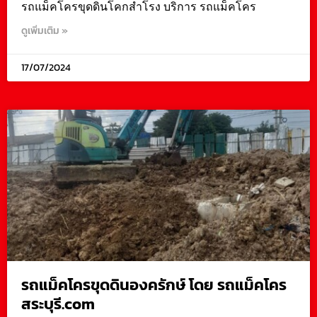
รถแม็คโครขุดดินโคกสำโรง บริการ รถแม็คโคร
ดูเพิ่มเติม »
17/07/2024
รถแม็คโครขุดดินองครักษ์ โดย รถแม็คโคร
สระบุรี.com