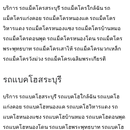
บริการ รถแม็คโครสระบุรี รถแม็คโครใกล้ฉัน รถ
แม็คโครแก่งคอย รถแม็คโครหนองแค รถแม็คโคร
วิหารแดง รถแม็คโครหนองแซง รถแม็คโครบ้านหมอ
รถแม็คโครดอนพุด รถแม็คโครหนองโดน รถแม็คโคร
พระพุทธบาท รถแม็คโครเสาไห้ รถแม็คโครมวกเหล็ก
รถแม็คโครวังม่วง รถแม็คโครเฉลิมพระเกียรติ
รถแบคโฮสระบุรี
บริการ รถแบคโฮสระบุรี รถแบคโฮใกล้ฉัน รถแบคโฮ
แก่งคอย รถแบคโฮหนองแค รถแบคโฮวิหารแดง รถ
แบคโฮหนองแซง รถแบคโฮบ้านหมอ รถแบคโฮดอนพุด
รถแบคโฮหนองโดน รถแบคโฮพระพุทธบาท รถแบคโฮ