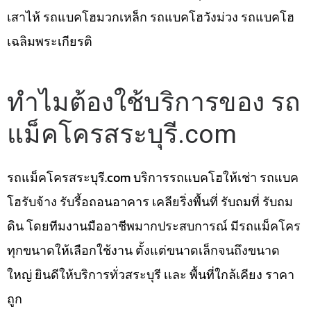
เสาไห้ รถแบคโฮมวกเหล็ก รถแบคโฮวังม่วง รถแบคโฮ
เฉลิมพระเกียรติ
ทำไมต้องใช้บริการของ รถ
แม็คโครสระบุรี.com
รถแม็คโครสระบุรี.com บริการรถแบคโฮให้เช่า รถแบค
โฮรับจ้าง รับรี้อถอนอาคาร เคลียริ่งพื้นที่ รับถมที่ รับถม
ดิน โดยทีมงานมืออาชีพมากประสบการณ์ มีรถแม็คโคร
ทุกขนาดให้เลือกใช้งาน ตั้งแต่ขนาดเล็กจนถึงขนาด
ใหญ่ ยินดีให้บริการทั่วสระบุรี เเละ พื้นที่ใกล้เคียง ราคา
ถูก