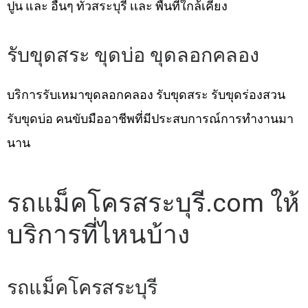
ปูน และ อื่นๆ ทั่วสระบุรี เเละ พื้นที่ใกล้เคียง
รับขุดสระ ขุดบ่อ ขุดลอกคลอง
บริการรับเหมาขุดลอกคลอง รับขุดสระ รับขุดร่องสวน
รับขุดบ่อ คนขับมืออาชีพที่มีประสบการณ์การทำงานมา
นาน
รถแม็คโครสระบุรี.com ให้
บริการที่ไหนบ้าง
รถแม็คโครสระบุรี