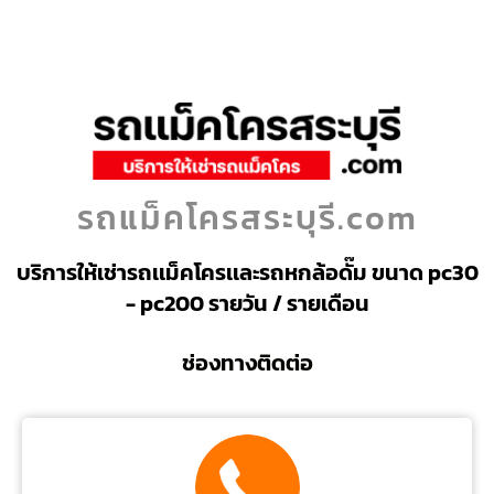
รถแม็คโครสระบุรี.com
บริการให้เช่ารถเเม็คโครเเละรถหกล้อดั๊ม ขนาด pc30
- pc200 รายวัน / รายเดือน
ช่องทางติดต่อ