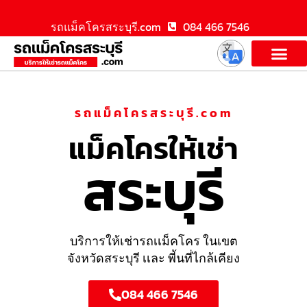
รถแม็คโครสระบุรี.com
084 466 7546
รถแม็คโครสระบุรี.com
แม็คโครให้เช่า
สระบุรี
บริการให้เช่ารถเเม็คโคร ในเขต
จังหวัดสระบุรี เเละ พี้นที่ไกล้เคียง
084 466 7546