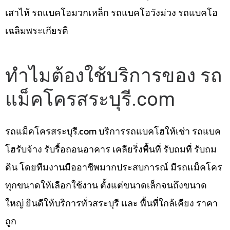
เสาไห้ รถแบคโฮมวกเหล็ก รถแบคโฮวังม่วง รถแบคโฮ
เฉลิมพระเกียรติ
ทำไมต้องใช้บริการของ รถ
แม็คโครสระบุรี.com
รถแม็คโครสระบุรี.com บริการรถแบคโฮให้เช่า รถแบค
โฮรับจ้าง รับรี้อถอนอาคาร เคลียริ่งพื้นที่ รับถมที่ รับถม
ดิน โดยทีมงานมืออาชีพมากประสบการณ์ มีรถแม็คโคร
ทุกขนาดให้เลือกใช้งาน ตั้งแต่ขนาดเล็กจนถึงขนาด
ใหญ่ ยินดีให้บริการทั่วสระบุรี เเละ พื้นที่ใกล้เคียง ราคา
ถูก