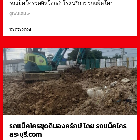
รถแม็คโครขุดดินโคกสำโรง บริการ รถแม็คโคร
ดูเพิ่มเติม »
17/07/2024
รถแม็คโครขุดดินองครักษ์ โดย รถแม็คโคร
สระบุรี.com