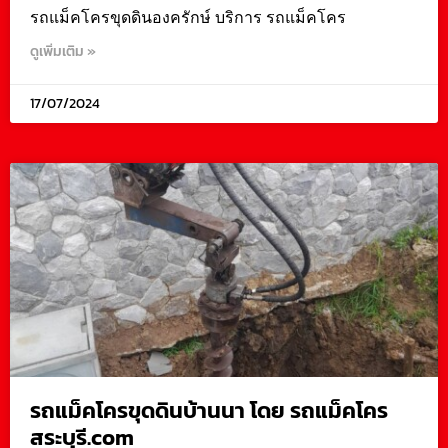
รถแม็คโครขุดดินองครักษ์ บริการ รถแม็คโคร
ดูเพิ่มเติม »
17/07/2024
รถแม็คโครขุดดินบ้านนา โดย รถแม็คโคร
สระบุรี.com