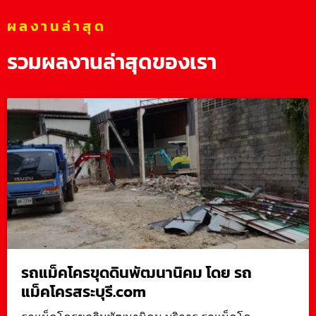
ผลงานล่าสุด
รวมผลงานล่าสุดของเรา
รถแม็คโครขุดดินพัฒนานิคม โดย รถ
แม็คโครสระบุรี.com