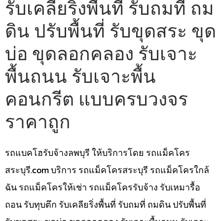
รับเคลียริ่งพื้นที่ รับถมที่ ถม
ดิน ปรับพื้นที่ รับขุดสระ ขุด
บ่อ ขุดลอกคลอง รับเจาะ
พื้นถนน รับเจาะพื้น
คอนกรีต แบบครบวงจร
ราคาถูก
รถแบคโฮรับจ้างลพบุรี ให้บริการโดย รถแม็คโคร
สระบุรี.com บริการ รถแม็คโครสระบุรี รถแม็คโครใกล้
ฉัน รถแม็คโครให้เช่า รถแม็คโครรับจ้าง รับเหมารื้อ
ถอน รับทุบตึก รับเคลียริ่งพื้นที่ รับถมที่ ถมดิน ปรับพื้นที่