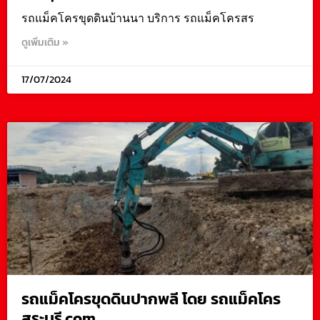
รถแม็คโครขุดดินบ้านนา บริการ รถแม็คโครสร
ดูเพิ่มเติม »
17/07/2024
รถแม็คโครขุดดินปากพลี โดย รถแม็คโคร
สระบุรี.com