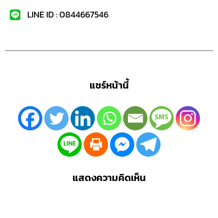
LINE ID : 0844667546
แชร์หน้านี้
แสดงความคิดเห็น