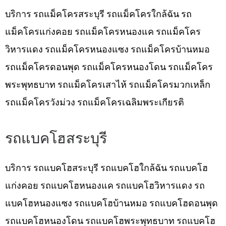
บริการ รถแม็คโครสระบุรี รถแม็คโครใกล้ฉัน รถ
แม็คโครแก่งคอย รถแม็คโครหนองแค รถแม็คโคร
วิหารแดง รถแม็คโครหนองแซง รถแม็คโครบ้านหมอ
รถแม็คโครดอนพุด รถแม็คโครหนองโดน รถแม็คโคร
พระพุทธบาท รถแม็คโครเสาไห้ รถแม็คโครมวกเหล็ก
รถแม็คโครวังม่วง รถแม็คโครเฉลิมพระเกียรติ
รถแบคโฮสระบุรี
บริการ รถแบคโฮสระบุรี รถแบคโฮใกล้ฉัน รถแบคโฮ
แก่งคอย รถแบคโฮหนองแค รถแบคโฮวิหารแดง รถ
แบคโฮหนองแซง รถแบคโฮบ้านหมอ รถแบคโฮดอนพุด
รถแบคโฮหนองโดน รถแบคโฮพระพุทธบาท รถแบคโฮ