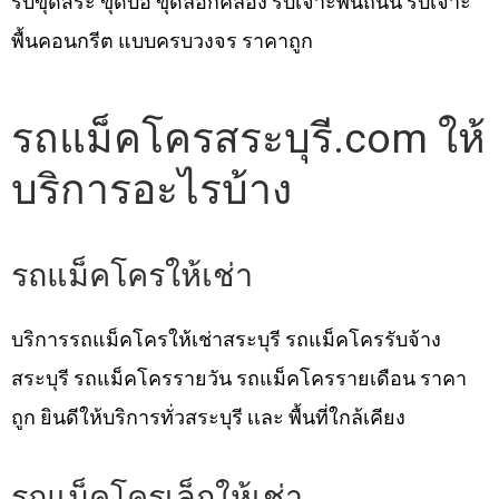
รับขุดสระ ขุดบ่อ ขุดลอกคลอง รับเจาะพื้นถนน รับเจาะ
พื้นคอนกรีต แบบครบวงจร ราคาถูก
รถแม็คโครสระบุรี.com ให้
บริการอะไรบ้าง
รถแม็คโครให้เช่า
บริการรถแม็คโครให้เช่าสระบุรี รถแม็คโครรับจ้าง
สระบุรี รถแม็คโครรายวัน รถแม็คโครรายเดือน ราคา
ถูก ยินดีให้บริการทั่วสระบุรี เเละ พื้นที่ใกล้เคียง
รถแม็คโครเล็กให้เช่า