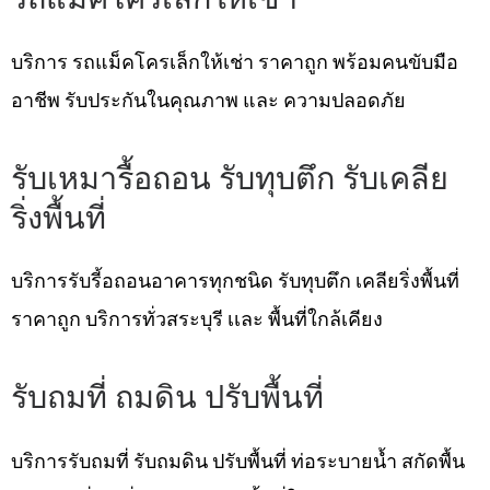
บริการ รถแม็คโครเล็กให้เช่า ราคาถูก พร้อมคนขับมือ
อาชีพ รับประกันในคุณภาพ และ ความปลอดภัย
รับเหมารื้อถอน รับทุบตึก รับเคลีย
ริ่งพื้นที่
บริการรับรี้อถอนอาคารทุกชนิด รับทุบตึก เคลียริ่งพื้นที่
ราคาถูก บริการทั่วสระบุรี เเละ พื้นที่ใกล้เคียง
รับถมที่ ถมดิน ปรับพื้นที่
บริการรับถมที่ รับถมดิน ปรับพื้นที่ ท่อระบายน้ำ สกัดพื้น