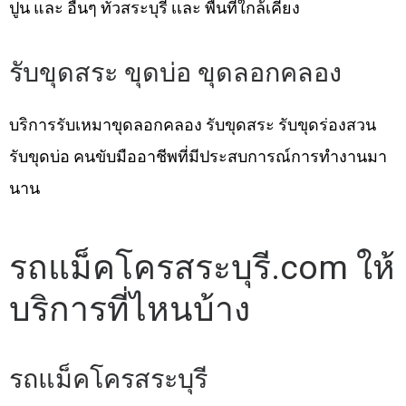
ปูน และ อื่นๆ ทั่วสระบุรี เเละ พื้นที่ใกล้เคียง
รับขุดสระ ขุดบ่อ ขุดลอกคลอง
บริการรับเหมาขุดลอกคลอง รับขุดสระ รับขุดร่องสวน
รับขุดบ่อ คนขับมืออาชีพที่มีประสบการณ์การทำงานมา
นาน
รถแม็คโครสระบุรี.com ให้
บริการที่ไหนบ้าง
รถแม็คโครสระบุรี