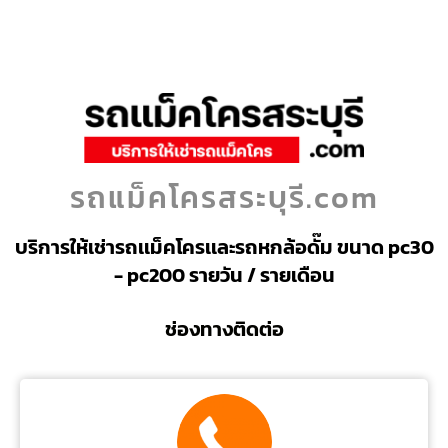
รถแม็คโครสระบุรี.com
บริการให้เช่ารถเเม็คโครเเละรถหกล้อดั๊ม ขนาด pc30
- pc200 รายวัน / รายเดือน
ช่องทางติดต่อ