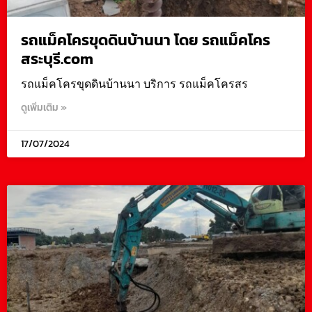
รถแม็คโครขุดดินบ้านนา โดย รถแม็คโคร
สระบุรี.com
รถแม็คโครขุดดินบ้านนา บริการ รถแม็คโครสร
ดูเพิ่มเติม »
17/07/2024