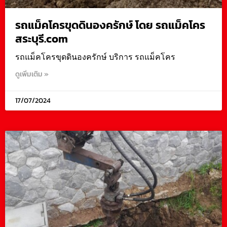
รถแม็คโครขุดดินองครักษ์ โดย รถแม็คโคร
สระบุรี.com
รถแม็คโครขุดดินองครักษ์ บริการ รถแม็คโคร
ดูเพิ่มเติม »
17/07/2024