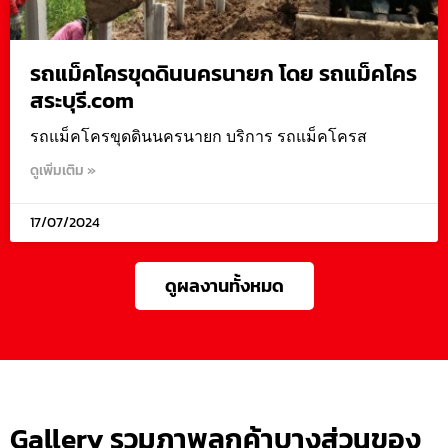
รถแม็คโครขุดดินนครนายก โดย รถแม็คโคร
สระบุรี.com
รถแม็คโครขุดดินนครนายก บริการ รถแม็คโครส
ดูเพิ่มเติม »
17/07/2024
ดูผลงานทั้งหมด
Gallery รวมภาพลูกค้าบางส่วนของ