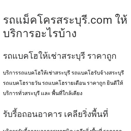
รถแม็คโครสระบุรี.com ให้
บริการอะไรบ้าง
รถแบคโฮให้เช่าสระบุรี ราคาถูก
บริการรถแบคโฮให้เช่าสระบุรี รถแบคโฮรับจ้างสระบุรี
รถแบคโฮรายวัน รถแบคโฮรายเดือน ราคาถูก ยินดีให้
บริการทั่วสระบุรี เเละ พื้นที่ใกล้เคียง
รับรี้อถอนอาคาร เคลียริ่งพื้นที่