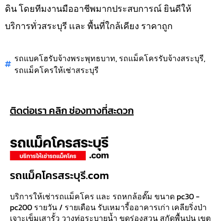
ดิน โดยทีมงานมืออาชีพมากประสบการณ์ ยินดีให้
บริการทั่วสระบุรี เเละ พื้นที่ใกล้เคียง ราคาถูก
รถแบคโฮรับจ้างพระพุทธบาท
,
รถแม็คโครรับจ้างสระบุรี
,
รถแม็คโครให้เช่าสระบุรี
ติดต่อเรา คลิก ช่องทางที่สะดวก
รถแม็คโครสระบุรี.com
บริการให้เช่ารถเเม็คโคร เเละ รถหกล้อดั๊ม ขนาด pc30 -
pc200 รายวัน / รายเดือน รับเหมารี้ออาคารเก่า เคลียริ่งป่า
เจาะเข็มเสารั้ว วางท่อระบายน้ำ ขุดร่องสวน สกัดพื้นปูน เขต