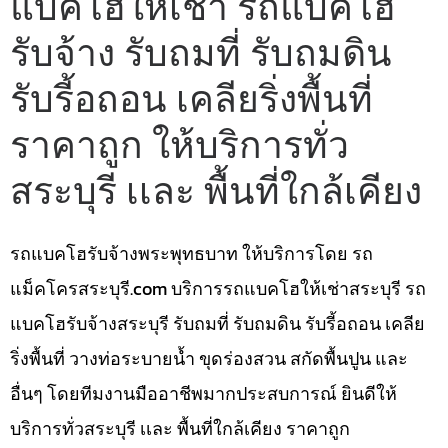
แบคโฮให้เช่า รถแบคโฮ
รับจ้าง รับถมที่ รับถมดิน
รับรี้อถอน เคลียริ่งพื้นที่
ราคาถูก ให้บริการทั่ว
สระบุรี เเละ พื้นที่ใกล้เคียง
รถแบคโฮรับจ้างพระพุทธบาท ให้บริการโดย รถ
แม็คโครสระบุรี.com บริการรถแบคโฮให้เช่าสระบุรี รถ
แบคโฮรับจ้างสระบุรี รับถมที่ รับถมดิน รับรี้อถอน เคลีย
ริ่งพื้นที่ วางท่อระบายน้ำ ขุดร่องสวน สกัดพื้นปูน และ
อื่นๆ โดยทีมงานมืออาชีพมากประสบการณ์ ยินดีให้
บริการทั่วสระบุรี เเละ พื้นที่ใกล้เคียง ราคาถูก