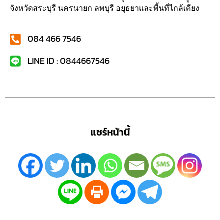
จังหวัดสระบุรี นครนายก ลพบุรี อยุธยาเเละพี้นที่ไกล้เคียง
084 466 7546
LINE ID : 0844667546
แชร์หน้านี้