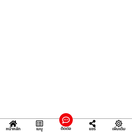
ติดต่อ
หน้าหลัก
เมนู
แชร์
เพิ่มเติม