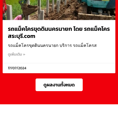
รถแม็คโครขุดดินนครนายก โดย รถแม็คโคร
สระบุรี.com
รถแม็คโครขุดดินนครนายก บริการ รถแม็คโครส
ดูเพิ่มเติม »
17/07/2024
ดูผลงานทั้งหมด