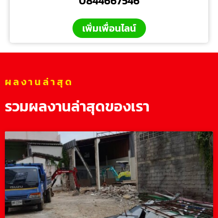
0844667546
เพิ่มเพื่อนไลน์
ผลงานล่าสุด
รวมผลงานล่าสุดของเรา