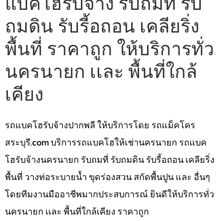
แบคโฮรับจ้าง รับถมที่ รับ
ถมดิน รับรี้อถอน เคลียริ่ง
พื้นที่ ราคาถูก ให้บริการทั่ว
นครนายก เเละ พื้นที่ใกล้
เคียง
รถแบคโฮรับจ้างปากพลี ให้บริการโดย รถแม็คโคร
สระบุรี.com บริการรถแบคโฮให้เช่านครนายก รถแบค
โฮรับจ้างนครนายก รับถมที่ รับถมดิน รับรี้อถอน เคลียริ่ง
พื้นที่ วางท่อระบายน้ำ ขุดร่องสวน สกัดพื้นปูน และ อื่นๆ
โดยทีมงานมืออาชีพมากประสบการณ์ ยินดีให้บริการทั่ว
นครนายก เเละ พื้นที่ใกล้เคียง ราคาถูก