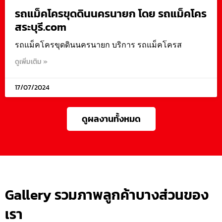
รถแม็คโครขุดดินนครนายก โดย รถแม็คโคร
สระบุรี.com
รถแม็คโครขุดดินนครนายก บริการ รถแม็คโครส
ดูเพิ่มเติม »
17/07/2024
ดูผลงานทั้งหมด
Gallery รวมภาพลูกค้าบางส่วนของ
เรา