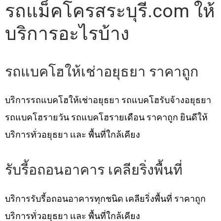
รถแม็คโครสระบุรี.com ให้
บริการอะไรบ้าง
รถแบคโฮให้เช่าอยุธยา ราคาถูก
บริการรถแบคโฮให้เช่าอยุธยา รถแบคโฮรับจ้างอยุธยา
รถแบคโฮรายวัน รถแบคโฮรายเดือน ราคาถูก ยินดีให้
บริการทั่วอยุธยา เเละ พื้นที่ใกล้เคียง
รับรี้อถอนอาคาร เคลียริ่งพื้นที่
บริการรับรี้อถอนอาคารทุกชนิด เคลียริ่งพื้นที่ ราคาถูก
บริการทั่วอยุธยา เเละ พื้นที่ใกล้เคียง