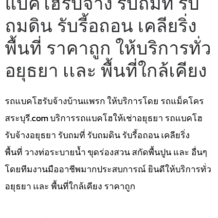
แบคโฮรับจ้าง รับถมที่ รับ
ถมดิน รับรี้อถอน เคลียริ่ง
พื้นที่ ราคาถูก ให้บริการทั่ว
อยุธยา เเละ พื้นที่ใกล้เคียง
รถแบคโฮรับจ้างบ้านแพรก ให้บริการโดย รถแม็คโคร
สระบุรี.com บริการรถแบคโฮให้เช่าอยุธยา รถแบคโฮ
รับจ้างอยุธยา รับถมที่ รับถมดิน รับรี้อถอน เคลียริ่ง
พื้นที่ วางท่อระบายน้ำ ขุดร่องสวน สกัดพื้นปูน และ อื่นๆ
โดยทีมงานมืออาชีพมากประสบการณ์ ยินดีให้บริการทั่ว
อยุธยา เเละ พื้นที่ใกล้เคียง ราคาถูก