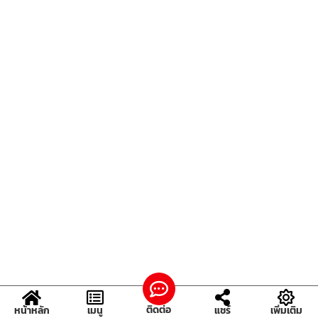
ติดต่อ
หน้าหลัก
เมนู
แชร์
เพิ่มเติม