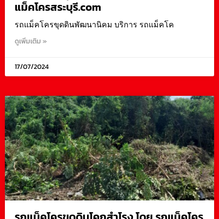
แม็คโครสระบุรี.com
รถแม็คโครขุดดินพัฒนานิคม บริการ รถแม็คโค
ดูเพิ่มเติม »
17/07/2024
รถแม็คโครขุดดินโคกสำโรง โดย รถแม็คโคร