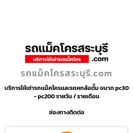
รถแม็คโครสระบุรี.com
บริการให้เช่ารถเเม็คโครเเละรถหกล้อดั๊ม ขนาด pc30
- pc200 รายวัน / รายเดือน
ช่องทางติดต่อ