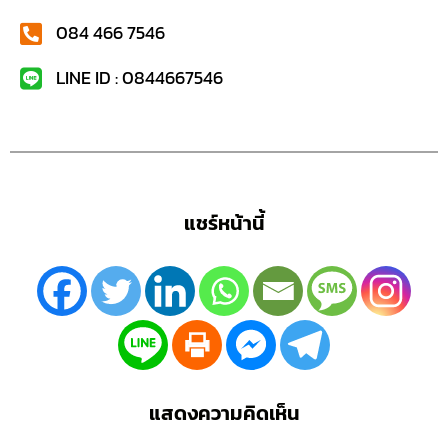
084 466 7546
LINE ID : 0844667546
แชร์หน้านี้
แสดงความคิดเห็น