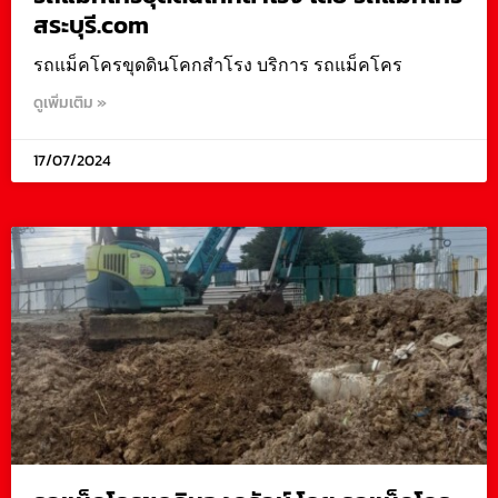
สระบุรี.com
รถแม็คโครขุดดินโคกสำโรง บริการ รถแม็คโคร
ดูเพิ่มเติม »
17/07/2024