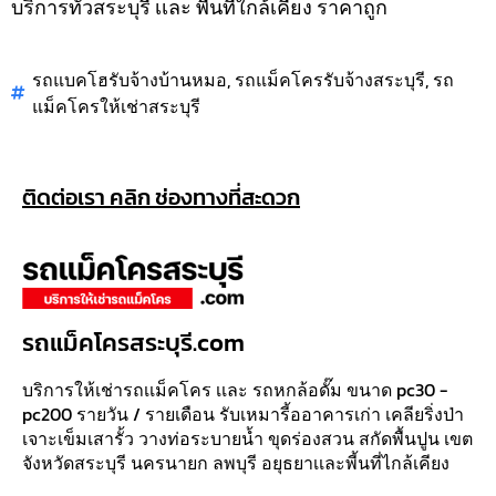
บริการทั่วสระบุรี เเละ พื้นที่ใกล้เคียง ราคาถูก
รถแบคโฮรับจ้างบ้านหมอ
,
รถแม็คโครรับจ้างสระบุรี
,
รถ
แม็คโครให้เช่าสระบุรี
ติดต่อเรา คลิก ช่องทางที่สะดวก
รถแม็คโครสระบุรี.com
บริการให้เช่ารถเเม็คโคร เเละ รถหกล้อดั๊ม ขนาด pc30 -
pc200 รายวัน / รายเดือน รับเหมารี้ออาคารเก่า เคลียริ่งป่า
เจาะเข็มเสารั้ว วางท่อระบายน้ำ ขุดร่องสวน สกัดพื้นปูน เขต
จังหวัดสระบุรี นครนายก ลพบุรี อยุธยาเเละพี้นที่ไกล้เคียง