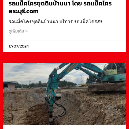
รถแม็คโครขุดดินบ้านนา โดย รถแม็คโคร
สระบุรี.com
รถแม็คโครขุดดินบ้านนา บริการ รถแม็คโครสร
ดูเพิ่มเติม »
17/07/2024