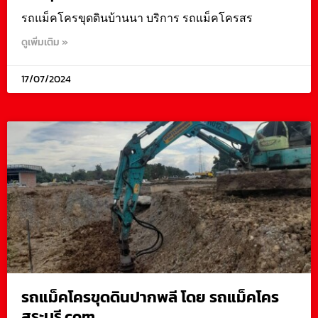
รถแม็คโครขุดดินบ้านนา บริการ รถแม็คโครสร
ดูเพิ่มเติม »
17/07/2024
รถแม็คโครขุดดินปากพลี โดย รถแม็คโคร
สระบุรี.com