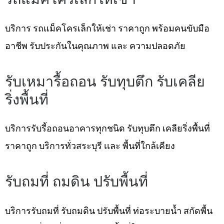
บริการ รถแม็คโครเล็กให้เช่า ราคาถูก พร้อมคนขับมือ
อาชีพ รับประกันในคุณภาพ และ ความปลอดภัย
รับเหมารื้อถอน รับทุบตึก รับเคลีย
ริ่งพื้นที่
บริการรับรี้อถอนอาคารทุกชนิด รับทุบตึก เคลียริ่งพื้นที่
ราคาถูก บริการทั่วสระบุรี เเละ พื้นที่ใกล้เคียง
รับถมที่ ถมดิน ปรับพื้นที่
บริการรับถมที่ รับถมดิน ปรับพื้นที่ ท่อระบายน้ำ สกัดพื้น