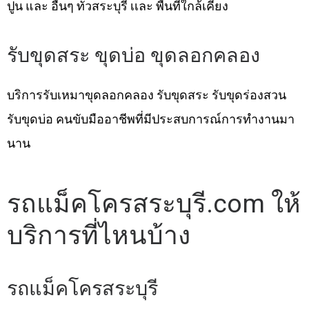
ปูน และ อื่นๆ ทั่วสระบุรี เเละ พื้นที่ใกล้เคียง
รับขุดสระ ขุดบ่อ ขุดลอกคลอง
บริการรับเหมาขุดลอกคลอง รับขุดสระ รับขุดร่องสวน
รับขุดบ่อ คนขับมืออาชีพที่มีประสบการณ์การทำงานมา
นาน
รถแม็คโครสระบุรี.com ให้
บริการที่ไหนบ้าง
รถแม็คโครสระบุรี