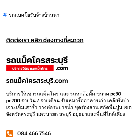
รถแบคโฮรับจ้างบ้านนา
ติดต่อเรา คลิก ช่องทางที่สะดวก
รถแม็คโครสระบุรี.com
บริการให้เช่ารถเเม็คโคร เเละ รถหกล้อดั๊ม ขนาด pc30 -
pc200 รายวัน / รายเดือน รับเหมารี้ออาคารเก่า เคลียริ่งป่า
เจาะเข็มเสารั้ว วางท่อระบายน้ำ ขุดร่องสวน สกัดพื้นปูน เขต
จังหวัดสระบุรี นครนายก ลพบุรี อยุธยาเเละพี้นที่ไกล้เคียง
084 466 7546