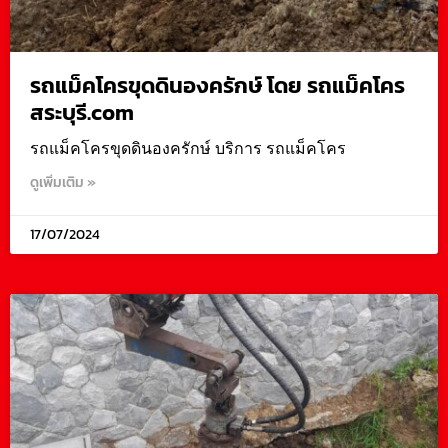
รถแม็คโครขุดดินองครักษ์ โดย รถแม็คโคร
สระบุรี.com
รถแม็คโครขุดดินองครักษ์ บริการ รถแม็คโคร
ดูเพิ่มเติม »
17/07/2024