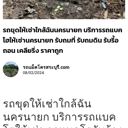
รถขุดให้เช่าใกล้ฉันนครนายก บริการรถแบค
โฮให้เช่านครนายก รับถมที่ รับถมดิน รับรี้อ
ถอน เคลียริ่ง ราคาถูก
รถแม็คโครสระบุรี.com
08/02/2024
รถขุดให้เช่าใกล้ฉัน
นครนายก บริการรถแบค