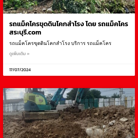
รถแม็คโครขุดดินโคกสำโรง โดย รถแม็คโคร
สระบุรี.com
รถแม็คโครขุดดินโคกสำโรง บริการ รถแม็คโคร
ดูเพิ่มเติม »
17/07/2024