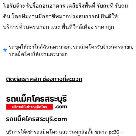
โฮรับจ้าง รับรี้อถอนอาคาร เคลียริ่งพื้นที่ รับถมที่ รับถม
ดิน โดยทีมงานมืออาชีพมากประสบการณ์ ยินดีให้
บริการทั่วนครนายก เเละ พื้นที่ใกล้เคียง ราคาถูก
รถขุดให้เช่าใกล้ฉันนครนายก
,
รถแม็คโครรับจ้างนครนายก
,
รถแม็คโครให้เช่านครนายก
ติดต่อเรา คลิก ช่องทางที่สะดวก
รถแม็คโครสระบุรี.com
บริการให้เช่ารถเเม็คโคร เเละ รถหกล้อดั๊ม ขนาด pc30 -